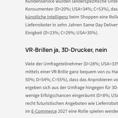
Kundenservice wurden länderspezifische Unters
Konsumenten (D=20%; USA=34%; C=53%), dass si
künstliche Intelligenz
beim Shoppen eine Rolle
Lieferroboter in zehn Jahren Same Day Deliv
Einigkeit (D=23%; C=29%; USA=30%).
VR-Brillen ja, 3D-Drucker, nein
Viele der Umfrageteilnehmer (D=28%; USA=33%
mittels einer VR-Brille ganz bequem von zu H
50%; D=54%; C=55%), dass das Anprobieren von 
ergeben sich aus der Umfrage hingegen für 3D-
wenige Erfolgschancen eingeräumt (D=8%; US
recht futuristischen Angeboten wie Lieferrobo
im
E-Commerce
2027 eine Rolle spielen werde