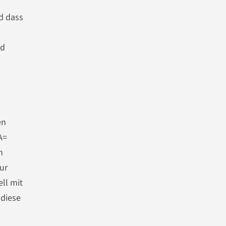
d dass
b
nd
en
A=
n
ur
ll mit
 diese