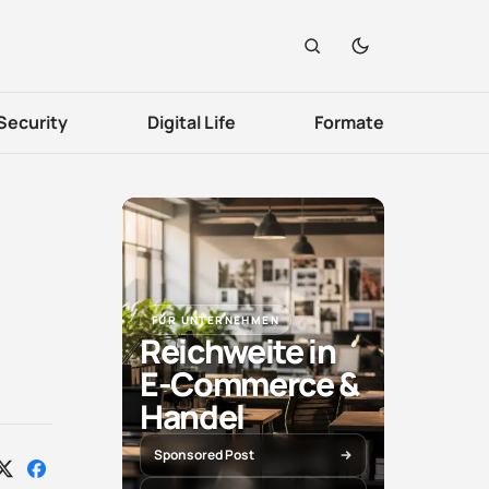
Security
Digital Life
Formate
FÜR UNTERNEHMEN
Reichweite in
E-Commerce &
Handel
Sponsored Post
Auf
Auf