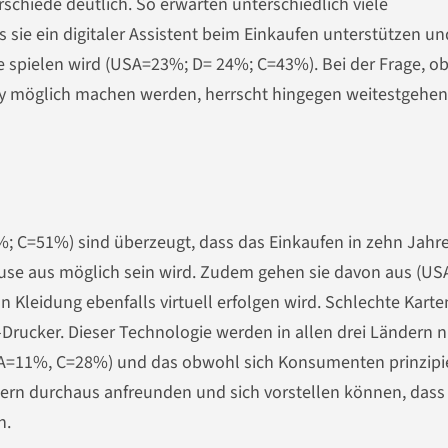
chiede deutlich. So erwarten unterschiedlich viele
e ein digitaler Assistent beim Einkaufen unterstützen un
 spielen wird (USA=23%; D= 24%; C=43%). Bei der Frage, o
ery möglich machen werden, herrscht hingegen weitestgehe
; C=51%) sind überzeugt, dass das Einkaufen in zehn Jahr
ause aus möglich sein wird. Zudem gehen sie davon aus (US
Kleidung ebenfalls virtuell erfolgen wird. Schlechte Karte
Drucker. Dieser Technologie werden in allen drei Ländern n
A=11%, C=28%) und das obwohl sich Konsumenten prinzipie
tern durchaus anfreunden und sich vorstellen können, dass
n.