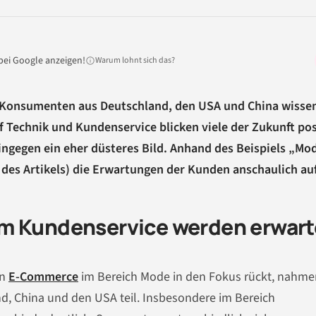
LinkedIn
Reddit
Xing
teilen
teilen
teilen
bei Google anzeigen!
Warum lohnt sich das?
 Konsumenten aus Deutschland, den USA und China wisse
f Technik und Kundenservice blicken viele der Zukunft pos
ingegen ein eher düsteres Bild. Anhand des Beispiels „Mo
des Artikels) die Erwartungen der Kunden anschaulich auf
im Kundenservice werden erwart
en
E-Commerce
im Bereich Mode in den Fokus rückt, nahme
, China und den USA teil. Insbesondere im Bereich