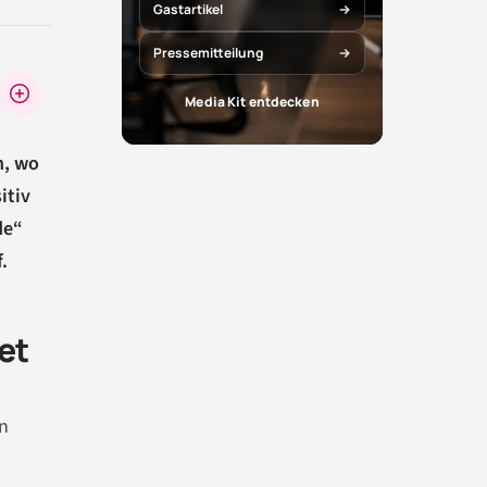
X
Facebook
Gastartikel
teilen
teilen
Pressemitteilung
Media Kit entdecken
n, wo
itiv
de“
.
et
n