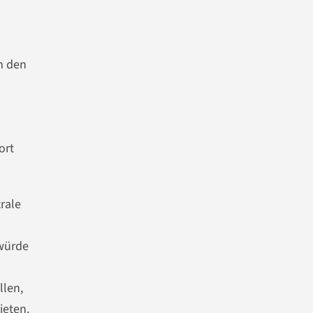
n den
ort
rale
 würde
llen,
ieten.