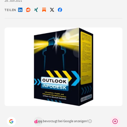
28. Juli 2021
TEILEN
Auf
Auf
Auf
Auf
Auf
LinkedIn
Reddit
Xing
X
Facebook
teilen
teilen
teilen
teilen
teilen
bevorzugt bei Google anzeigen!
Warum lohnt sich das?