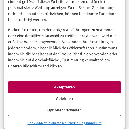
eindeutige IDs auf dieser Website verarbeiten und (nicht)
Sicherheit & Recht
personalisierte Werbung anzeigen. Wenn Sie Ihre Zustimmung
Digitalisierung
nicht erteilen oder zurückziehen, können bestimmte Funktionen
Marketing
beeinträchtigt werden.
Klicken Sie unten, um den obigen Ausführungen zuzustimmen
Magazin
oder eine detaillierte Auswahl zu treffen. Ihre Auswahl wird nur
auf diese Website angewendet. Sie können Ihre Einstellungen
Unsere Redaktion
jederzeit ändern, einschließlich des Widerrufs Ihrer Zustimmung,
Werbeformate & Media Kit
indem Sie die Schalter auf der Cookie-Richtlinie verwenden oder
indem Sie auf die Schaltfläche „Zustimmung verwalten“ am
Rechtliches
unteren Bildschirmrand klicken.
Impressum
Datenschutzerklärung (EU)
Akzeptieren
Cookie-Richtlinie (EU)
Haftungsausschluss
Ablehnen
Optionen verwalten
© 2026 digital-magazin.de — Alle Rechte vorbehalten.
Cookie-Richtlinie
Datenschutzerklärung
Impressum
Made with AI and care in Eberswalde.