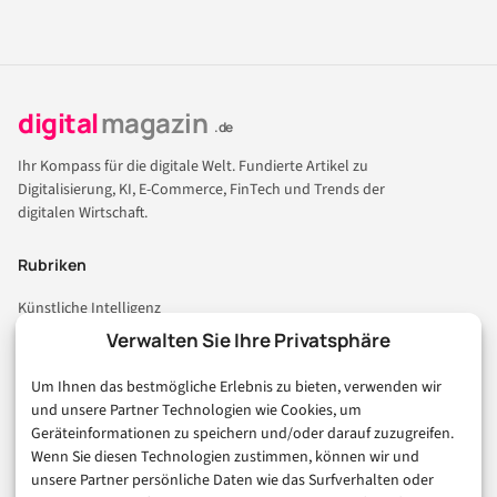
digital
magazin
.de
Ihr Kompass für die digitale Welt. Fundierte Artikel zu
Digitalisierung, KI, E-Commerce, FinTech und Trends der
digitalen Wirtschaft.
Rubriken
Künstliche Intelligenz
Technologie & IT
Verwalten Sie Ihre Privatsphäre
E-Commerce & Handel
Um Ihnen das bestmögliche Erlebnis zu bieten, verwenden wir
Consumer & Digital Life
und unsere Partner Technologien wie Cookies, um
Marketing
Geräteinformationen zu speichern und/oder darauf zuzugreifen.
Finanzen & FinTech
Wenn Sie diesen Technologien zustimmen, können wir und
unsere Partner persönliche Daten wie das Surfverhalten oder
Business & Karriere