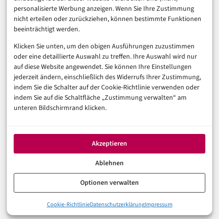
Sicherheit & Recht
personalisierte Werbung anzeigen. Wenn Sie Ihre Zustimmung
Digitalisierung
nicht erteilen oder zurückziehen, können bestimmte Funktionen
Marketing
beeinträchtigt werden.
Klicken Sie unten, um den obigen Ausführungen zuzustimmen
Magazin
oder eine detaillierte Auswahl zu treffen. Ihre Auswahl wird nur
auf diese Website angewendet. Sie können Ihre Einstellungen
Unsere Redaktion
jederzeit ändern, einschließlich des Widerrufs Ihrer Zustimmung,
Werbeformate & Media Kit
indem Sie die Schalter auf der Cookie-Richtlinie verwenden oder
indem Sie auf die Schaltfläche „Zustimmung verwalten“ am
Rechtliches
unteren Bildschirmrand klicken.
Impressum
Datenschutzerklärung (EU)
Akzeptieren
Cookie-Richtlinie (EU)
Haftungsausschluss
Ablehnen
Optionen verwalten
© 2026 digital-magazin.de — Alle Rechte vorbehalten.
Cookie-Richtlinie
Datenschutzerklärung
Impressum
Made with AI and care in Eberswalde.