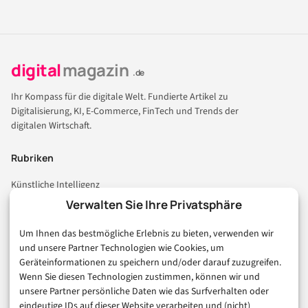
digital
magazin
.de
Ihr Kompass für die digitale Welt. Fundierte Artikel zu
Digitalisierung, KI, E-Commerce, FinTech und Trends der
digitalen Wirtschaft.
Rubriken
Künstliche Intelligenz
Technologie & IT
Verwalten Sie Ihre Privatsphäre
E-Commerce & Handel
Um Ihnen das bestmögliche Erlebnis zu bieten, verwenden wir
Consumer & Digital Life
und unsere Partner Technologien wie Cookies, um
Marketing
Geräteinformationen zu speichern und/oder darauf zuzugreifen.
Finanzen & FinTech
Wenn Sie diesen Technologien zustimmen, können wir und
unsere Partner persönliche Daten wie das Surfverhalten oder
Business & Karriere
eindeutige IDs auf dieser Website verarbeiten und (nicht)