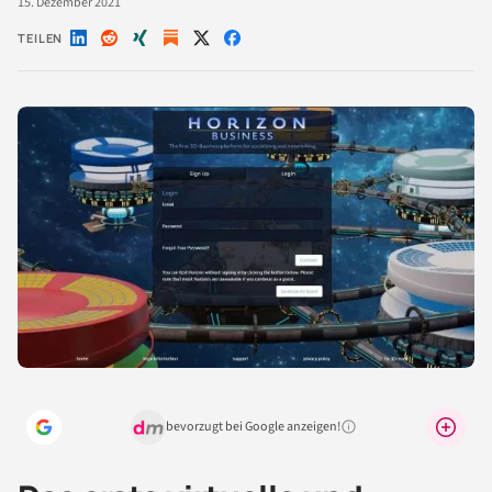
15. Dezember 2021
TEILEN
Auf
Auf
Auf
Auf
Auf
LinkedIn
Reddit
Xing
X
Facebook
teilen
teilen
teilen
teilen
teilen
bevorzugt bei Google anzeigen!
Warum lohnt sich das?