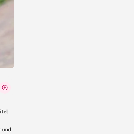
itel
t und