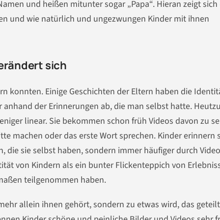
amen und heißen mitunter sogar „Papa“. Hieran zeigt sich 
ben und wie natürlich und ungezwungen Kinder mit ihnen
erändert sich
rn konnten. Einige Geschichten der Eltern haben die Identit
ar anhand der Erinnerungen ab, die man selbst hatte. Heutz
 weniger linear. Sie bekommen schon früh Videos davon zu s
hritte machen oder das erste Wort sprechen. Kinder erinnern 
n, die sie selbst haben, sondern immer häufiger durch Vide
tität von Kindern als ein bunter Flickenteppich von Erlebnis
ermaßen teilgenommen haben.
 mehr allein ihnen gehört, sondern zu etwas wird, das geteil
nnen Kinder schöne und peinliche Bilder und Videos sehr f