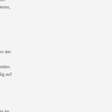
ieren,
nn der
eiden.
ig auf
es im