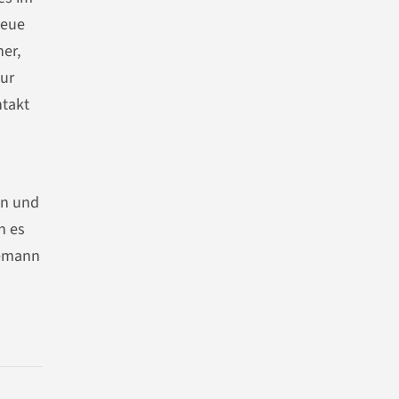
Neue
er,
nur
ntakt
en und
n es
semann