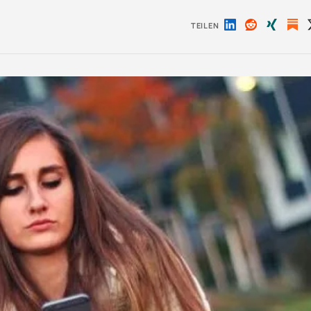
TEILEN
Auf
Auf
Auf
LinkedIn
Reddit
Xing
teilen
teilen
teilen