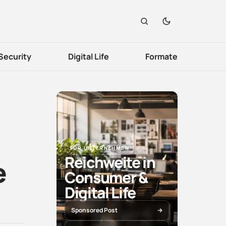
Security
Digital Life
Formate
FÜR UNTERNEHMEN
Reichweite in
e
Consumer &
Digital Life
Sponsored Post