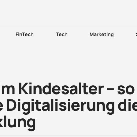
FinTech
Tech
Marketing
m Kindesalter – so
 Digitalisierung di
klung