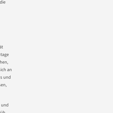
die
ät
utage
ehen,
sich an
os und
sen,
t und
rüh