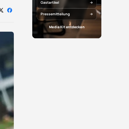
Gastartikel
Auf
Auf
Pressemitteilung
X
Facebook
teilen
teilen
Media Kit entdecken