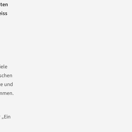
sten
eiss
iele
aschen
te und
ommen.
 „Ein