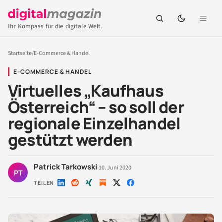
Ihr Kompass für die digitale Welt.
Startseite
/
E-Commerce & Handel
E-COMMERCE & HANDEL
Virtuelles „Kaufhaus
Österreich“ – so soll der
regionale Einzelhandel
gestützt werden
Patrick Tarkowski
·
10. Juni 2020
PT
TEILEN
Auf
Auf
Auf
Auf
Auf
LinkedIn
Reddit
Xing
X
Facebook
teilen
teilen
teilen
teilen
teilen