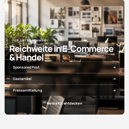
FÜR UNTERNEHMEN
Reichweite in E-Commerce
& Handel
Sponsored Post
Gastartikel
Pressemitteilung
Media Kit entdecken