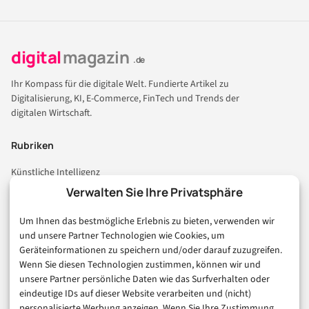
digital
magazin
.de
Ihr Kompass für die digitale Welt. Fundierte Artikel zu
Digitalisierung, KI, E-Commerce, FinTech und Trends der
digitalen Wirtschaft.
Rubriken
Künstliche Intelligenz
Technologie & IT
Verwalten Sie Ihre Privatsphäre
E-Commerce & Handel
Um Ihnen das bestmögliche Erlebnis zu bieten, verwenden wir
Consumer & Digital Life
und unsere Partner Technologien wie Cookies, um
Marketing
Geräteinformationen zu speichern und/oder darauf zuzugreifen.
Finanzen & FinTech
Wenn Sie diesen Technologien zustimmen, können wir und
unsere Partner persönliche Daten wie das Surfverhalten oder
Business & Karriere
eindeutige IDs auf dieser Website verarbeiten und (nicht)
Sicherheit & Recht
personalisierte Werbung anzeigen. Wenn Sie Ihre Zustimmung