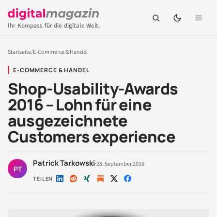
Ihr Kompass für die digitale Welt.
Startseite
/
E-Commerce & Handel
E-COMMERCE & HANDEL
Shop-Usability-Awards
2016 – Lohn für eine
ausgezeichnete
Customers experience
Patrick Tarkowski
·
28. September 2016
PT
TEILEN
Auf
Auf
Auf
Auf
Auf
LinkedIn
Reddit
Xing
X
Facebook
teilen
teilen
teilen
teilen
teilen