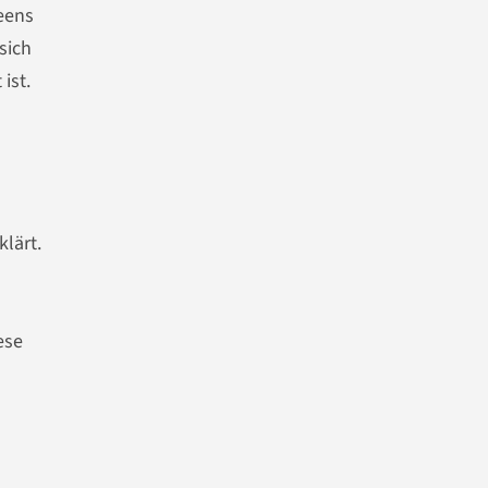
eens
sich
ist.
lärt.
ese