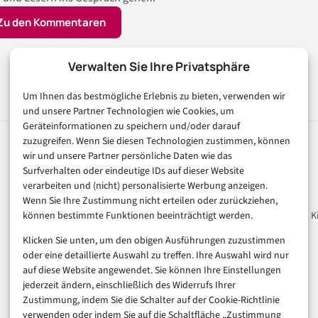
Zu den Kommentaren
Verwalten Sie Ihre Privatsphäre
Um Ihnen das bestmögliche Erlebnis zu bieten, verwenden wir
und unsere Partner Technologien wie Cookies, um
Geräteinformationen zu speichern und/oder darauf
zuzugreifen. Wenn Sie diesen Technologien zustimmen, können
wir und unsere Partner persönliche Daten wie das
Rubriken
Magazin
Surfverhalten oder eindeutige IDs auf dieser Website
verarbeiten und (nicht) personalisierte Werbung anzeigen.
Künstliche Intelligenz
Unsere Redaktion
Wenn Sie Ihre Zustimmung nicht erteilen oder zurückziehen,
können bestimmte Funktionen beeinträchtigt werden.
Technologie & IT
Werbeformate & Media Ki
E-Commerce & Handel
Klicken Sie unten, um den obigen Ausführungen zuzustimmen
Consumer & Digital Life
oder eine detaillierte Auswahl zu treffen. Ihre Auswahl wird nur
auf diese Website angewendet. Sie können Ihre Einstellungen
Marketing
jederzeit ändern, einschließlich des Widerrufs Ihrer
Finanzen & FinTech
Zustimmung, indem Sie die Schalter auf der Cookie-Richtlinie
Business & Karriere
verwenden oder indem Sie auf die Schaltfläche „Zustimmung