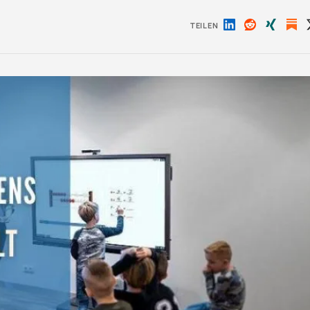
TEILEN
Auf
Auf
Auf
LinkedIn
Reddit
Xing
teilen
teilen
teilen