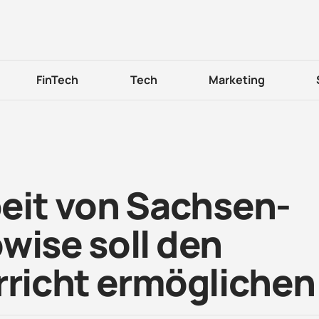
FinTech
Tech
Marketing
it von Sachsen-
wise soll den
rricht ermöglichen