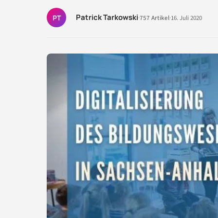
Patrick Tarkowski
PT
·
757 Artikel
·
16. Juli 2020