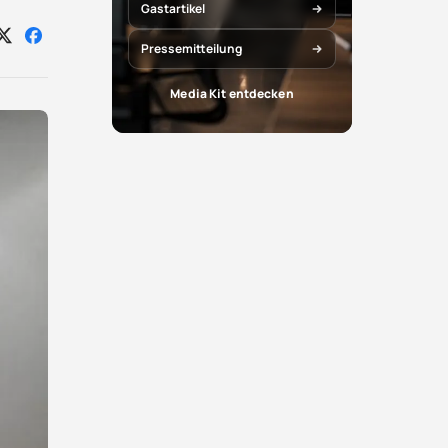
Gastartikel
Auf
Auf
Pressemitteilung
X
Facebook
teilen
teilen
Media Kit entdecken