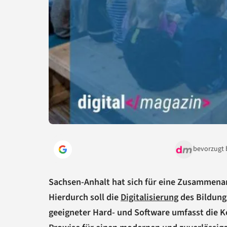
bevorzugt 
Sachsen-Anhalt hat sich für eine Zusammena
Hierdurch soll die
Digitalisierung
des Bildung
geeigneter Hard- und Software umfasst die K