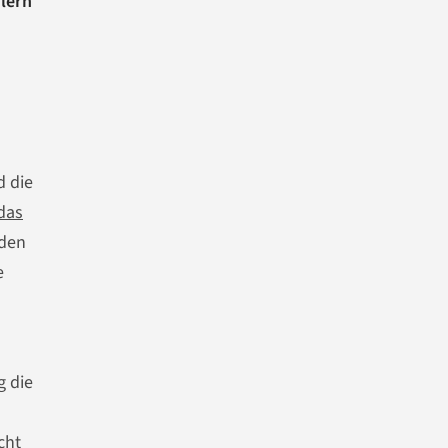
lern
d die
 das
nden
e
g die
cht