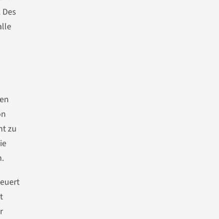
. Des
lle
den
on
ht zu
ie
n.
teuert
t
r