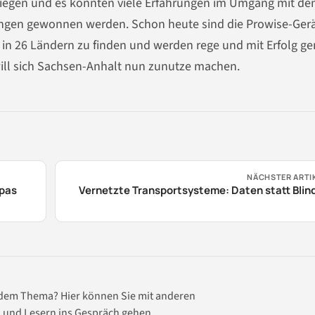
tiegen und es konnten viele Erfahrungen im Umgang mit de
ngen gewonnen werden. Schon heute sind die Prowise-Gerä
n 26 Ländern zu finden und werden rege und mit Erfolg ge
will sich Sachsen-Anhalt nun zunutze machen.
NÄCHSTER ARTI
opas
Vernetzte Transportsysteme: Daten statt Blin
 dem Thema? Hier können Sie mit anderen
 und Lesern ins Gespräch gehen.