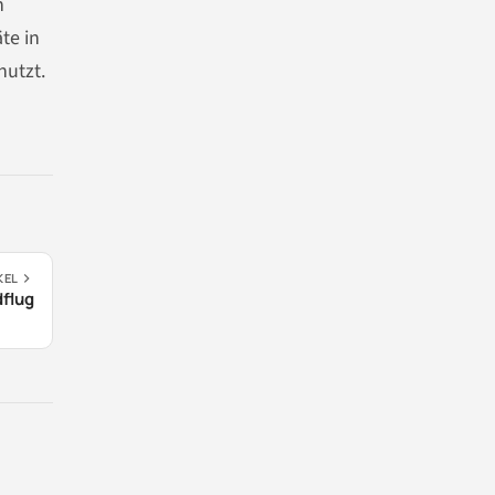
n
te in
nutzt.
KEL
dflug