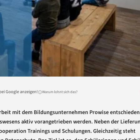
bei Google anzeigen!
Warum lohnt sich das?
rbeit mit dem Bildungsunternehmen Prowise entschieden
swesens aktiv vorangetrieben werden. Neben der Lieferu
ooperation Trainings und Schulungen. Gleichzeitig steht