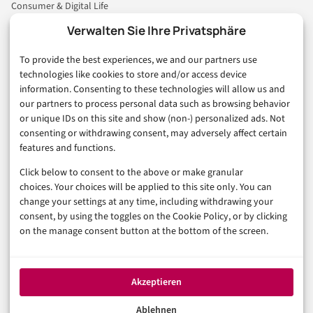
Consumer & Digital Life
Marketing
Verwalten Sie Ihre Privatsphäre
Finanzen & FinTech
To provide the best experiences, we and our partners use
Business & Karriere
technologies like cookies to store and/or access device
Sicherheit & Recht
information. Consenting to these technologies will allow us and
Digitalisierung
our partners to process personal data such as browsing behavior
Marketing
or unique IDs on this site and show (non-) personalized ads. Not
consenting or withdrawing consent, may adversely affect certain
features and functions.
Magazin
Click below to consent to the above or make granular
Unsere Redaktion
choices. Your choices will be applied to this site only. You can
Werbeformate & Media Kit
change your settings at any time, including withdrawing your
consent, by using the toggles on the Cookie Policy, or by clicking
Rechtliches
on the manage consent button at the bottom of the screen.
Impressum
Datenschutzerklärung (EU)
Akzeptieren
Cookie-Richtlinie (EU)
Haftungsausschluss
Ablehnen