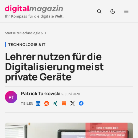
Ihr Kompass für die digitale Welt.
Startseite
/
Technologie & IT
TECHNOLOGIE & IT
Lehrer nutzen für die
Digitalisierung meist
private Geräte
Patrick Tarkowski
·
5. Juni 2020
PT
TEILEN
Auf
Auf
Auf
Auf
Auf
LinkedIn
Reddit
Xing
X
Facebook
teilen
teilen
teilen
teilen
teilen