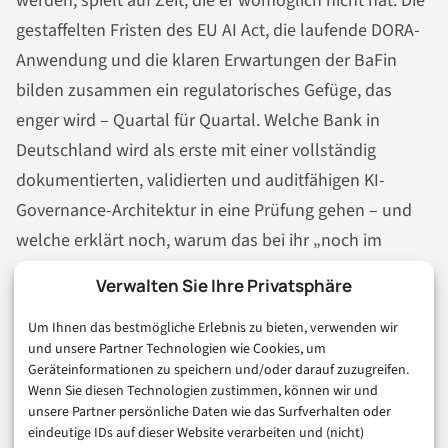
werden, spielt auf Zeit, die er womöglich nicht hat. Die
gestaffelten Fristen des EU AI Act, die laufende DORA-
Anwendung und die klaren Erwartungen der BaFin
bilden zusammen ein regulatorisches Gefüge, das
enger wird – Quartal für Quartal. Welche Bank in
Deutschland wird als erste mit einer vollständig
dokumentierten, validierten und auditfähigen KI-
Governance-Architektur in eine Prüfung gehen – und
welche erklärt noch, warum das bei ihr „noch im
Aufbau“ ist?
Verwalten Sie Ihre Privatsphäre
Um Ihnen das bestmögliche Erlebnis zu bieten, verwenden wir
EU AI ACT
NEWS
RECHT
und unsere Partner Technologien wie Cookies, um
Geräteinformationen zu speichern und/oder darauf zuzugreifen.
Wenn Sie diesen Technologien zustimmen, können wir und
unsere Partner persönliche Daten wie das Surfverhalten oder
In der Reihe
Künstliche Intelligenz
eindeutige IDs auf dieser Website verarbeiten und (nicht)