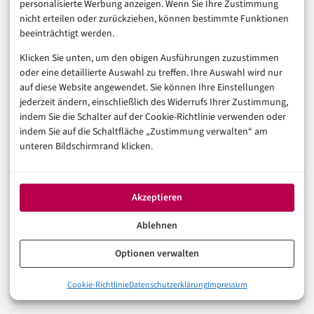
personalisierte Werbung anzeigen. Wenn Sie Ihre Zustimmung
VORHERIGER ARTIKEL
nicht erteilen oder zurückziehen, können bestimmte Funktionen
KI-Agenten und Legacy-Systeme: Was Pegasystems
beeinträchtigt werden.
Unternehmen verspricht
Klicken Sie unten, um den obigen Ausführungen zuzustimmen
oder eine detaillierte Auswahl zu treffen. Ihre Auswahl wird nur
NÄCHSTER ARTIKEL
auf diese Website angewendet. Sie können Ihre Einstellungen
KI-Agenten im Banking: Was Deutsche Bank und
jederzeit ändern, einschließlich des Widerrufs Ihrer Zustimmung,
Commerzbank wirklich tun
indem Sie die Schalter auf der Cookie-Richtlinie verwenden oder
indem Sie auf die Schaltfläche „Zustimmung verwalten“ am
unteren Bildschirmrand klicken.
Was halten Sie von dem Thema? Hier können Sie mit anderen
Akzeptieren
Leserinnen und Lesern ins Gespräch gehen.
Zu den Kommentaren
Ablehnen
Optionen verwalten
Auch interessant
Cookie-Richtlinie
Datenschutzerklärung
Impressum