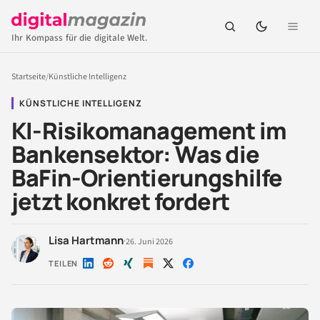
Ihr Kompass für die digitale Welt.
Startseite
/
Künstliche Intelligenz
KÜNSTLICHE INTELLIGENZ
KI-Risikomanagement im
Bankensektor: Was die
BaFin-Orientierungshilfe
jetzt konkret fordert
Lisa Hartmann
·
26. Juni 2026
TEILEN
Auf
Auf
Auf
Auf
Auf
LinkedIn
Reddit
Xing
X
Facebook
teilen
teilen
teilen
teilen
teilen