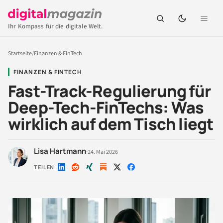
Ihr Kompass für die digitale Welt.
Startseite
/
Finanzen & FinTech
FINANZEN & FINTECH
Fast-Track-Regulierung für
Deep-Tech-FinTechs: Was
wirklich auf dem Tisch liegt
Lisa Hartmann
·
24. Mai 2026
TEILEN
Auf
Auf
Auf
Auf
Auf
LinkedIn
Reddit
Xing
X
Facebook
teilen
teilen
teilen
teilen
teilen