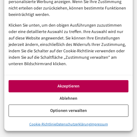
Innovation und Compliance zu entscheiden. Ob Fast-
personalisierte Werbung anzeigen. Wenn Sie Ihre Zustimmung
nicht erteilen oder zurückziehen, können bestimmte Funktionen
Track-Regulierung und eine aufgestockte
beeinträchtigt werden.
Fondsstruktur diesen Widerspruch auflösen können,
Klicken Sie unten, um den obigen Ausführungen zuzustimmen
wird sich daran messen lassen müssen, wie schnell
oder eine detaillierte Auswahl zu treffen. Ihre Auswahl wird nur
aus politischen Forderungen verbindliche Verfahren
auf diese Website angewendet. Sie können Ihre Einstellungen
jederzeit ändern, einschließlich des Widerrufs Ihrer Zustimmung,
werden.
indem Sie die Schalter auf der Cookie-Richtlinie verwenden oder
indem Sie auf die Schaltfläche „Zustimmung verwalten“ am
Die entscheidende Frage, die sich FinTech-Gründer und
unteren Bildschirmrand klicken.
Investoren stellen sollten: Können Sie es sich leisten,
noch zwei bis drei Jahre zu warten – oder ist der
Akzeptieren
nächste Standort bereits einen Zug entfernt in
Ablehnen
Richtung London oder Zürich?
Optionen verwalten
FINTECH
NEWS
ZUKUNFTSTRENDS
0%
Cookie-Richtlinie
Datenschutzerklärung
Impressum
Was der Handelsblatt-Gastkommentar konkret fordert