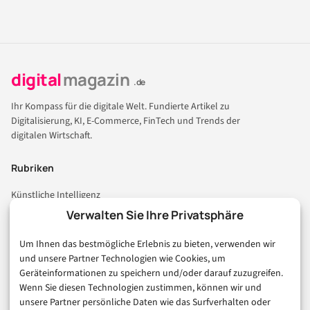
digital
magazin
.de
Ihr Kompass für die digitale Welt. Fundierte Artikel zu
Digitalisierung, KI, E-Commerce, FinTech und Trends der
digitalen Wirtschaft.
Rubriken
Künstliche Intelligenz
Technologie & IT
Verwalten Sie Ihre Privatsphäre
E-Commerce & Handel
Um Ihnen das bestmögliche Erlebnis zu bieten, verwenden wir
Consumer & Digital Life
und unsere Partner Technologien wie Cookies, um
Marketing
Geräteinformationen zu speichern und/oder darauf zuzugreifen.
Finanzen & FinTech
Wenn Sie diesen Technologien zustimmen, können wir und
unsere Partner persönliche Daten wie das Surfverhalten oder
Business & Karriere