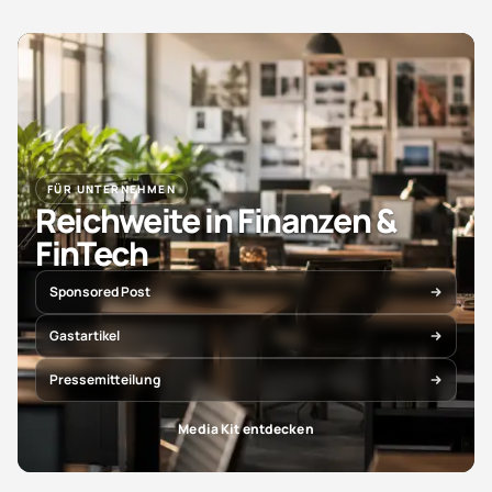
FÜR UNTERNEHMEN
Reichweite in Finanzen &
FinTech
Sponsored Post
Gastartikel
Pressemitteilung
Media Kit entdecken