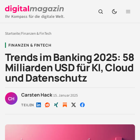
Ihr Kompass für die digitale Welt.
Startseite
/
Finanzen & FinTech
FINANZEN & FINTECH
Trends im Banking 2025: 58
Milliarden USD für KI, Cloud
und Datenschutz
Carsten Hack
·
15. Januar 2025
CH
TEILEN
Auf
Auf
Auf
Auf
Auf
LinkedIn
Reddit
Xing
X
Facebook
teilen
teilen
teilen
teilen
teilen