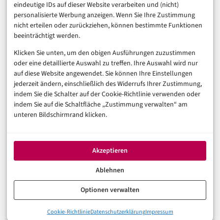
eindeutige IDs auf dieser Website verarbeiten und (nicht)
Sicherheit & Recht
personalisierte Werbung anzeigen. Wenn Sie Ihre Zustimmung
Digitalisierung
nicht erteilen oder zurückziehen, können bestimmte Funktionen
Marketing
beeinträchtigt werden.
Klicken Sie unten, um den obigen Ausführungen zuzustimmen
Magazin
oder eine detaillierte Auswahl zu treffen. Ihre Auswahl wird nur
auf diese Website angewendet. Sie können Ihre Einstellungen
Unsere Redaktion
jederzeit ändern, einschließlich des Widerrufs Ihrer Zustimmung,
Werbeformate & Media Kit
indem Sie die Schalter auf der Cookie-Richtlinie verwenden oder
indem Sie auf die Schaltfläche „Zustimmung verwalten“ am
Rechtliches
unteren Bildschirmrand klicken.
Impressum
Datenschutzerklärung (EU)
Akzeptieren
Cookie-Richtlinie (EU)
Haftungsausschluss
Ablehnen
Optionen verwalten
© 2026 digital-magazin.de — Alle Rechte vorbehalten.
Cookie-Richtlinie
Datenschutzerklärung
Impressum
Made with AI and care in Eberswalde.