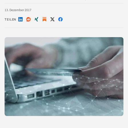
13. Dezember 2017
TEILEN
Auf
Auf
Auf
Auf
Auf
LinkedIn
Reddit
Xing
X
Facebook
teilen
teilen
teilen
teilen
teilen