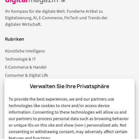
.de
Ihr Kompass für die digitale Welt. Fundierte Artikel zu
Digitalisierung, KI, E-Commerce, FinTech und Trends der
digitalen Wirtschaft.
Rubriken
Künstliche Intelligenz
Technologie & IT
E-Commerce & Handel
Consumer & Digital Life
Marketing
Verwalten Sie Ihre Privatsphäre
Finanzen & FinTech
To provide the best experiences, we and our partners use
Business & Karriere
technologies like cookies to store and/or access device
Sicherheit & Recht
information. Consenting to these technologies will allow us and
Digitalisierung
our partners to process personal data such as browsing behavior
Marketing
or unique IDs on this site and show (non-) personalized ads. Not
consenting or withdrawing consent, may adversely affect certain
features and functions.
Magazin