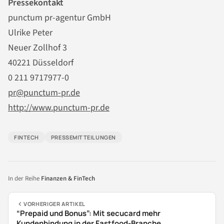
Pressekontakt
punctum pr-agentur GmbH
Ulrike Peter
Neuer Zollhof 3
40221 Düsseldorf
0 211 9717977-0
pr@punctum-pr.de
http://www.punctum-pr.de
FINTECH
PRESSEMITTEILUNGEN
In der Reihe
Finanzen & FinTech
VORHERIGER ARTIKEL
“Prepaid und Bonus”: Mit secucard mehr
Kundenbindung in der Fastfood-Branche