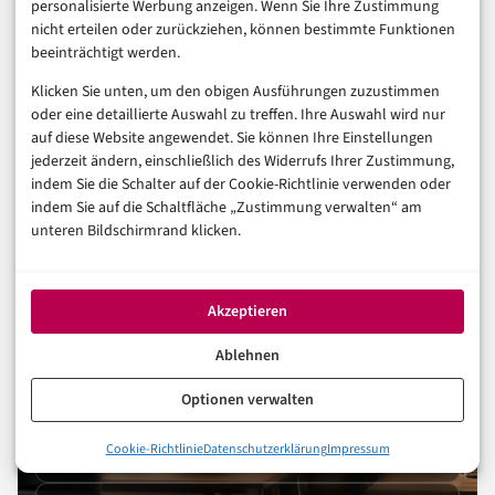
personalisierte Werbung anzeigen. Wenn Sie Ihre Zustimmung
FINTECH
nicht erteilen oder zurückziehen, können bestimmte Funktionen
Bilaterale Margin-Anforderungen: Neue
beeinträchtigt werden.
Entwürfe
Klicken Sie unten, um den obigen Ausführungen zuzustimmen
oder eine detaillierte Auswahl zu treffen. Ihre Auswahl wird nur
3. August 2026
auf diese Website angewendet. Sie können Ihre Einstellungen
jederzeit ändern, einschließlich des Widerrufs Ihrer Zustimmung,
indem Sie die Schalter auf der Cookie-Richtlinie verwenden oder
indem Sie auf die Schaltfläche „Zustimmung verwalten“ am
unteren Bildschirmrand klicken.
Akzeptieren
Ablehnen
FÜR UNTERNEHMEN
Reichweite in Finanzen &
Optionen verwalten
FinTech
Cookie-Richtlinie
Datenschutzerklärung
Impressum
Sponsored Post