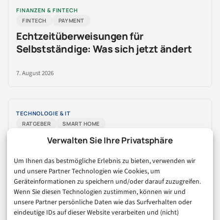
FINANZEN & FINTECH
FINTECH
PAYMENT
Echtzeitüberweisungen für
Selbstständige: Was sich jetzt ändert
7. August 2026
TECHNOLOGIE & IT
RATGEBER
SMART HOME
Alexa und Home Assistant verbinden: 3
Verwalten Sie Ihre Privatsphäre
Wege im Check
Um Ihnen das bestmögliche Erlebnis zu bieten, verwenden wir
und unsere Partner Technologien wie Cookies, um
6. August 2026
Geräteinformationen zu speichern und/oder darauf zuzugreifen.
Wenn Sie diesen Technologien zustimmen, können wir und
unsere Partner persönliche Daten wie das Surfverhalten oder
eindeutige IDs auf dieser Website verarbeiten und (nicht)
FINANZEN & FINTECH