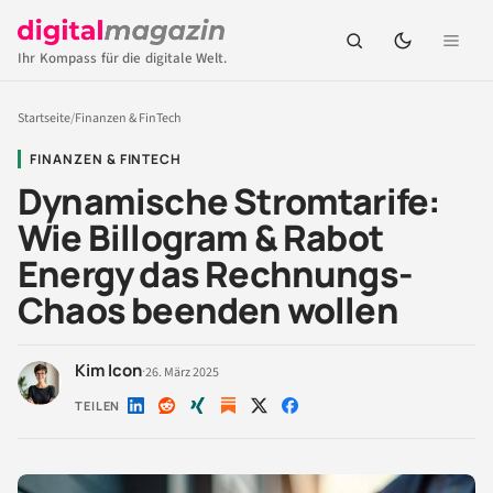
Ihr Kompass für die digitale Welt.
Startseite
/
Finanzen & FinTech
FINANZEN & FINTECH
Dynamische Stromtarife:
Wie Billogram & Rabot
Energy das Rechnungs-
Chaos beenden wollen
Kim Icon
·
26. März 2025
TEILEN
Auf
Auf
Auf
Auf
Auf
LinkedIn
Reddit
Xing
X
Facebook
teilen
teilen
teilen
teilen
teilen