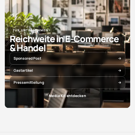
FÜR UNTERNEHMEN
Reichweite in E-Commerce
& Handel
Sponsored Post
Gastartikel
Pressemitteilung
Media Kit entdecken