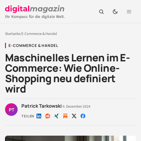
Ihr Kompass für die digitale Welt.
Startseite
/
E-Commerce & Handel
E-COMMERCE & HANDEL
Maschinelles Lernen im E-
Commerce: Wie Online-
Shopping neu definiert
wird
Patrick Tarkowski
·
9. Dezember 2024
PT
TEILEN
Auf
Auf
Auf
Auf
Auf
LinkedIn
Reddit
Xing
X
Facebook
teilen
teilen
teilen
teilen
teilen