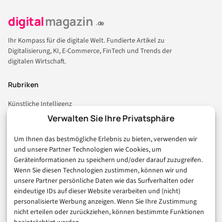
digital
magazin
.de
Ihr Kompass für die digitale Welt. Fundierte Artikel zu
Digitalisierung, KI, E-Commerce, FinTech und Trends der
digitalen Wirtschaft.
Rubriken
Künstliche Intelligenz
Technologie & IT
Verwalten Sie Ihre Privatsphäre
E-Commerce & Handel
Um Ihnen das bestmögliche Erlebnis zu bieten, verwenden wir
Consumer & Digital Life
und unsere Partner Technologien wie Cookies, um
Marketing
Geräteinformationen zu speichern und/oder darauf zuzugreifen.
Finanzen & FinTech
Wenn Sie diesen Technologien zustimmen, können wir und
unsere Partner persönliche Daten wie das Surfverhalten oder
Business & Karriere
eindeutige IDs auf dieser Website verarbeiten und (nicht)
Sicherheit & Recht
personalisierte Werbung anzeigen. Wenn Sie Ihre Zustimmung
Digitalisierung
nicht erteilen oder zurückziehen, können bestimmte Funktionen
Marketing