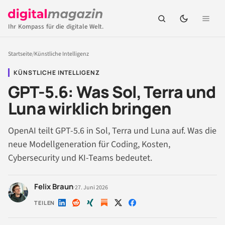
Ihr Kompass für die digitale Welt.
Startseite
/
Künstliche Intelligenz
KÜNSTLICHE INTELLIGENZ
GPT-5.6: Was Sol, Terra und
Luna wirklich bringen
OpenAI teilt GPT-5.6 in Sol, Terra und Luna auf. Was die
neue Modellgeneration für Coding, Kosten,
Cybersecurity und KI-Teams bedeutet.
Felix Braun
·
27. Juni 2026
TEILEN
Auf
Auf
Auf
Auf
Auf
LinkedIn
Reddit
Xing
X
Facebook
teilen
teilen
teilen
teilen
teilen