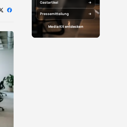
Gastartikel
Auf
Auf
Pressemitteilung
X
Facebook
teilen
teilen
Media Kit entdecken