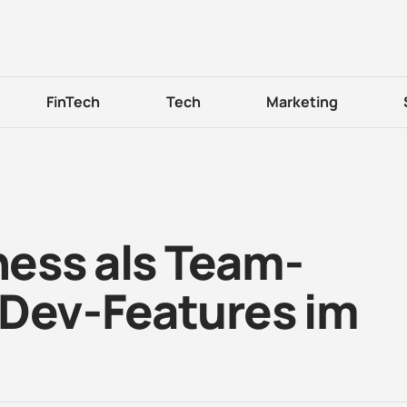
FinTech
Tech
Marketing
ess als Team-
 Dev-Features im