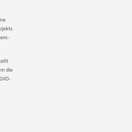
rne
ojekts
tem-
ellt
em die
SGVO-