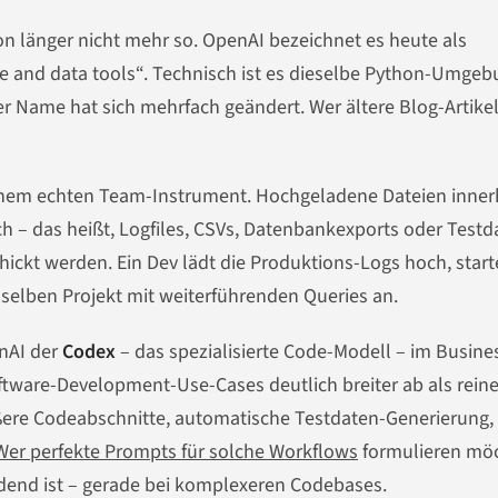
on länger nicht mehr so. OpenAI bezeichnet es heute als
de and data tools“. Technisch ist es dieselbe Python-Umge
der Name hat sich mehrfach geändert. Wer ältere Blog-Artike
inem echten Team-Instrument. Hochgeladene Dateien inner
ich – das heißt, Logfiles, CSVs, Datenbankexports oder Test
ickt werden. Ein Dev lädt die Produktions-Logs hoch, start
m selben Projekt mit weiterführenden Queries an.
enAI der
Codex
– das spezialisierte Code-Modell – im Busine
oftware-Development-Use-Cases deutlich breiter ab als reine
ßere Codeabschnitte, automatische Testdaten-Generierung,
Wer perfekte Prompts für solche Workflows
formulieren möc
idend ist – gerade bei komplexeren Codebases.