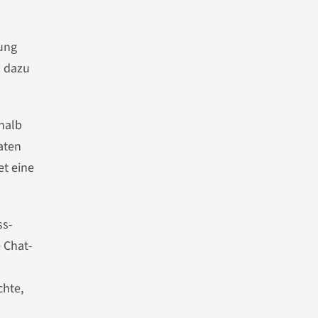
bung
l dazu
halb
daten
et eine
ss-
 Chat-
hte,