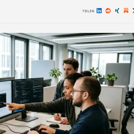
TEILEN
Auf
Auf
Auf
LinkedIn
Reddit
Xing
teilen
teilen
teilen