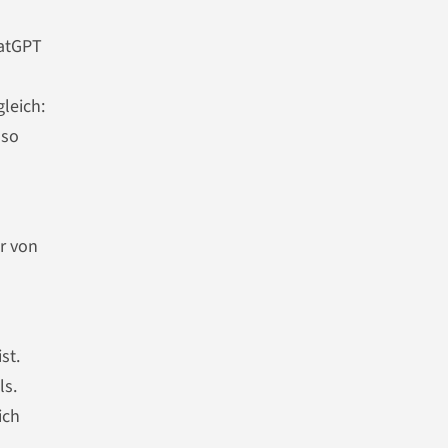
hatGPT
leich:
lso
r von
st.
ls.
ich