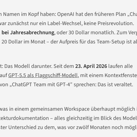
lten Namen im Kopf haben: OpenAI hat den früheren Plan „C
r zunächst nur ein Label-Wechsel, keine Preisrevolution.
t bei Jahresabrechnung
, oder 30 Dollar monatlich. Zum Verg
 20 Dollar im Monat – der Aufpreis für das Team-Setup ist a
at: Das Modell darunter. Seit dem
23. April 2026
laufen alle
 auf
GPT-5.5 als Flaggschiff-Modell
, mit einem Kontextfenste
e von „ChatGPT Team mit GPT-4″ sprechen: Das ist veraltet.
, was in einem gemeinsamen Workspace überhaupt möglich i
ekturdokumentation – alles gleichzeitig im Blick des Model
fester Unterschied zu dem, was vor zwölf Monaten noch mögl