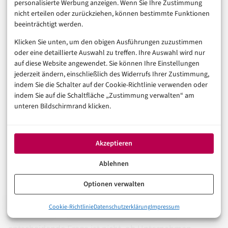
personalisierte Werbung anzeigen. Wenn Sie Ihre Zustimmung
politische Wille in Brüssel ist eindeutig. GPAI-
nicht erteilen oder zurückziehen, können bestimmte Funktionen
beeinträchtigt werden.
Transparenz ist kein Diskussionspunkt mehr, sondern
Klicken Sie unten, um den obigen Ausführungen zuzustimmen
geltendes Recht. Unternehmen, die auf eine
oder eine detaillierte Auswahl zu treffen. Ihre Auswahl wird nur
Aufweichung der Anforderungen setzen, spielen ein
auf diese Website angewendet. Sie können Ihre Einstellungen
riskantes Spiel.
jederzeit ändern, einschließlich des Widerrufs Ihrer Zustimmung,
indem Sie die Schalter auf der Cookie-Richtlinie verwenden oder
indem Sie auf die Schaltfläche „Zustimmung verwalten“ am
unteren Bildschirmrand klicken.
Was bleibt
Akzeptieren
Die GPAI-Transparenzpflicht ist kein Papiertiger. Sie ist
Ablehnen
bindend, ihr Sanktionsrahmen ist erheblich, und die
ersten Aufsichtsbehörden bauen ihre Prüfroutinen
Optionen verwalten
gerade auf. Was fehlt, sind bislang dokumentierte
0%
Cookie-Richtlinie
Datenschutzerklärung
Impressum
Was der GPAI-Stichtag wirklich bedeutet
Vollzugsfälle – aber die werden kommen. Die