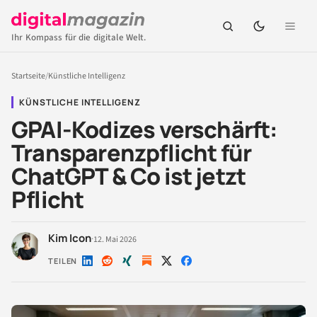
Ihr Kompass für die digitale Welt.
Startseite
/
Künstliche Intelligenz
KÜNSTLICHE INTELLIGENZ
GPAI-Kodizes verschärft:
Transparenzpflicht für
ChatGPT & Co ist jetzt
Pflicht
Kim Icon
·
12. Mai 2026
TEILEN
Auf
Auf
Auf
Auf
Auf
LinkedIn
Reddit
Xing
X
Facebook
teilen
teilen
teilen
teilen
teilen