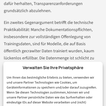
dafür herhalten, Transparenzanforderungen
grundsätzlich abzulehnen.
Ein zweites Gegenargument betrifft die technische
Praktikabilität: Manche Dokumentationspflichten,
insbesondere zur vollständigen Offenlegung von
Trainingsdaten, sind für Modelle, die auf Basis
öffentlich gecrawlter Daten trainiert wurden, kaum
lückenlos erfüllbar. Die Datenmenge ist schlicht zu
groß für manuelle Auditierung. Hier wird die
Verwalten Sie Ihre Privatsphäre
regulatorische Praxis zeigen müssen, welche
Um Ihnen das bestmögliche Erlebnis zu bieten, verwenden wir
Dokumentationstiefe als ausreichend gilt und welche
und unsere Partner Technologien wie Cookies, um
Hilfsmittel – etwa automatisierte
Geräteinformationen zu speichern und/oder darauf zuzugreifen.
Wenn Sie diesen Technologien zustimmen, können wir und
Datenherkunftsnachweise – akzeptiert werden.
unsere Partner persönliche Daten wie das Surfverhalten oder
eindeutige IDs auf dieser Website verarbeiten und (nicht)
Trotz dieser Einwände bleibt festzuhalten: Der