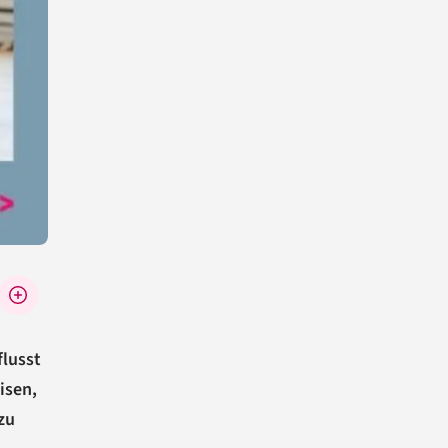
flusst
isen,
zu