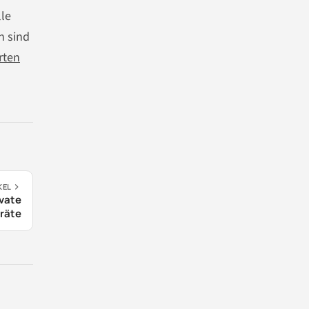
lle
n sind
rten
KEL
ivate
räte