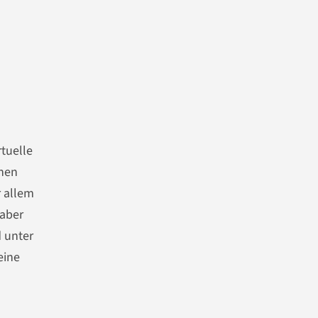
rtuelle
chen
r allem
 aber
 unter
eine