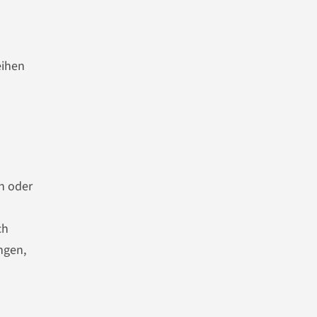
eihen
en oder
ch
ngen,