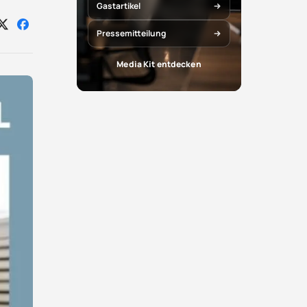
Gastartikel
Auf
Auf
Pressemitteilung
X
Facebook
teilen
teilen
Media Kit entdecken