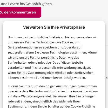
 und Lesern ins Gespräch gehen.
Zu den Kommentaren
Verwalten Sie Ihre Privatsphäre
Um Ihnen das bestmögliche Erlebnis zu bieten, verwenden wir
und unsere Partner Technologien wie Cookies, um
Geräteinformationen zu speichern und/oder darauf
zuzugreifen. Wenn Sie diesen Technologien zustimmen, können
wir und unsere Partner persönliche Daten wie das
Rubriken
Magazin
Surfverhalten oder eindeutige IDs auf dieser Website
verarbeiten und (nicht) personalisierte Werbung anzeigen.
Künstliche Intelligenz
Unsere Redaktion
Wenn Sie Ihre Zustimmung nicht erteilen oder zurückziehen,
können bestimmte Funktionen beeinträchtigt werden.
Technologie & IT
Werbeformate & Media Ki
E-Commerce & Handel
Klicken Sie unten, um den obigen Ausführungen zuzustimmen
Consumer & Digital Life
oder eine detaillierte Auswahl zu treffen. Ihre Auswahl wird nur
auf diese Website angewendet. Sie können Ihre Einstellungen
Marketing
jederzeit ändern, einschließlich des Widerrufs Ihrer
Finanzen & FinTech
Zustimmung, indem Sie die Schalter auf der Cookie-Richtlinie