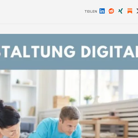
TEILEN
Auf
Auf
Auf
LinkedIn
Reddit
Xing
teilen
teilen
teilen