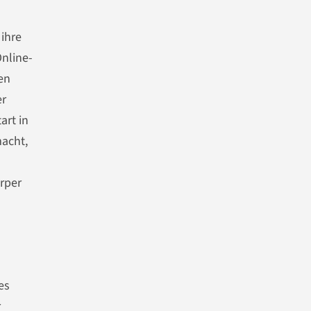
ihre
Online-
en
er
art in
macht,
örper
es
r