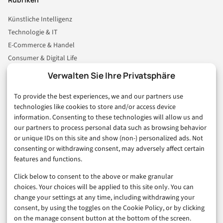
Künstliche Intelligenz
Technologie & IT
E-Commerce & Handel
Consumer & Digital Life
Marketing
Verwalten Sie Ihre Privatsphäre
Finanzen & FinTech
To provide the best experiences, we and our partners use
Business & Karriere
technologies like cookies to store and/or access device
Sicherheit & Recht
information. Consenting to these technologies will allow us and
Digitalisierung
our partners to process personal data such as browsing behavior
Marketing
or unique IDs on this site and show (non-) personalized ads. Not
consenting or withdrawing consent, may adversely affect certain
features and functions.
Magazin
Click below to consent to the above or make granular
Unsere Redaktion
choices. Your choices will be applied to this site only. You can
Werbeformate & Media Kit
change your settings at any time, including withdrawing your
consent, by using the toggles on the Cookie Policy, or by clicking
Rechtliches
on the manage consent button at the bottom of the screen.