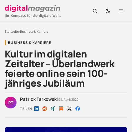
Ihr Kompass für die digitale Welt.
Startseite
/
Business & Karriere
BUSINESS & KARRIERE
Kultur im digitalen
Zeitalter – Überlandwerk
feierte online sein 100-
jähriges Jubiläum
Patrick Tarkowski
·
24. April 2020
PT
TEILEN
Auf
Auf
Auf
Auf
Auf
LinkedIn
Reddit
Xing
X
Facebook
teilen
teilen
teilen
teilen
teilen