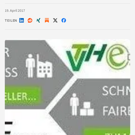
19. April 2017
TEILEN
Auf
Auf
Auf
Auf
Auf
LinkedIn
Reddit
Xing
X
Facebook
teilen
teilen
teilen
teilen
teilen