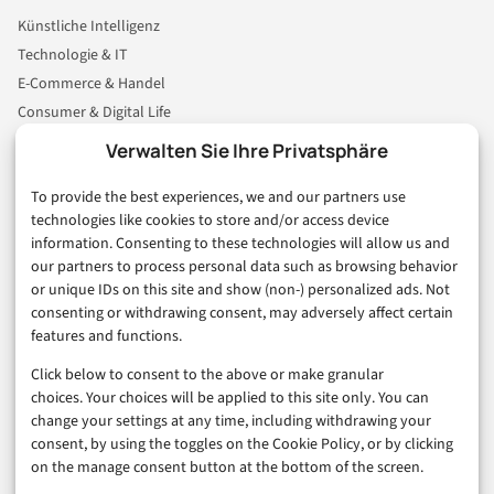
Künstliche Intelligenz
Technologie & IT
E-Commerce & Handel
Consumer & Digital Life
Marketing
Verwalten Sie Ihre Privatsphäre
Finanzen & FinTech
To provide the best experiences, we and our partners use
Business & Karriere
technologies like cookies to store and/or access device
Sicherheit & Recht
information. Consenting to these technologies will allow us and
Digitalisierung
our partners to process personal data such as browsing behavior
Marketing
or unique IDs on this site and show (non-) personalized ads. Not
consenting or withdrawing consent, may adversely affect certain
features and functions.
Magazin
Click below to consent to the above or make granular
Unsere Redaktion
choices. Your choices will be applied to this site only. You can
Werbeformate & Media Kit
change your settings at any time, including withdrawing your
consent, by using the toggles on the Cookie Policy, or by clicking
Rechtliches
on the manage consent button at the bottom of the screen.