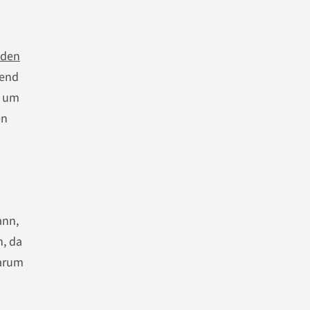
eden
gend
, um
en
ann,
n, da
Darum