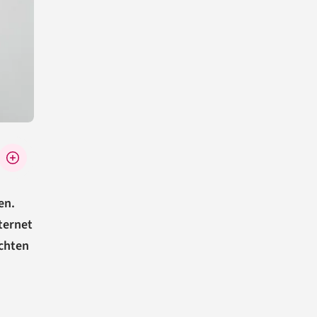
en.
ternet
öchten