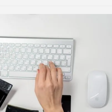
LinkedIn
Reddit
Xing
teilen
teilen
teilen