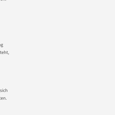
ng
teht,
sich
ten.