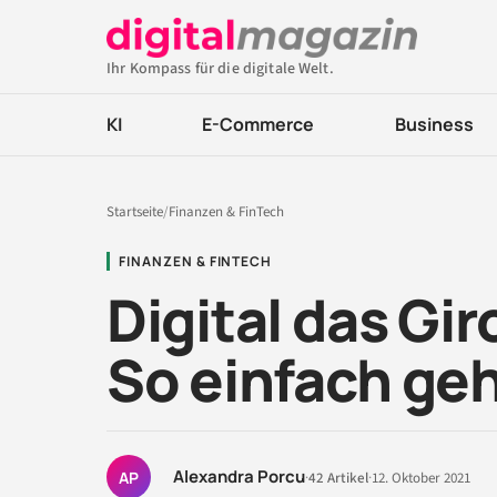
Ihr Kompass für die digitale Welt.
KI
E-Commerce
Business
Startseite
/
Finanzen & FinTech
FINANZEN & FINTECH
Digital das Gi
So einfach geh
Alexandra Porcu
AP
·
42 Artikel
·
12. Oktober 2021