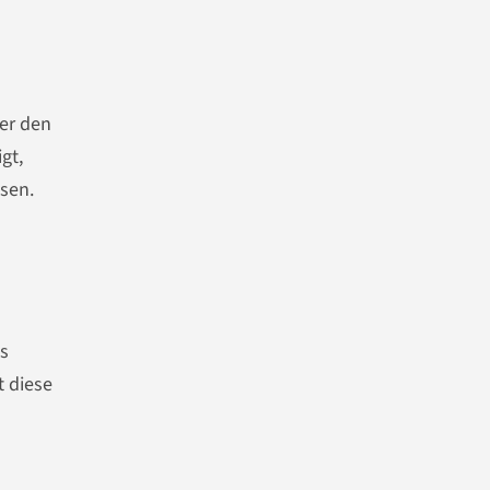
er den
gt,
sen.
gs
t diese