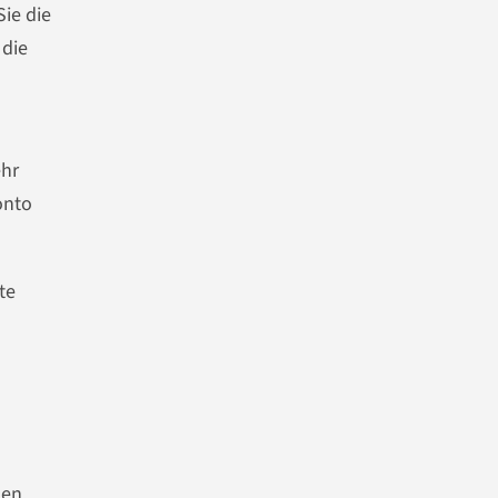
ie die
 die
n
ehr
onto
te
nen.