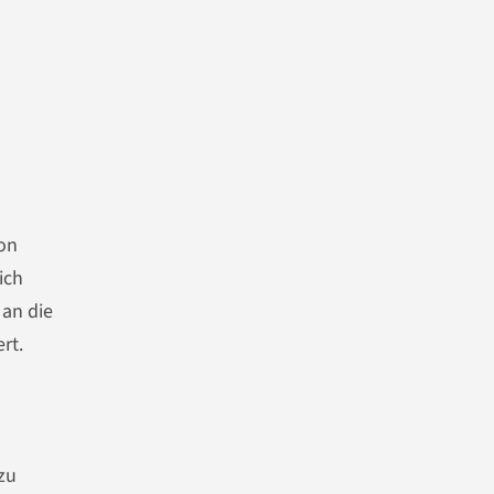
von
ich
 an die
rt.
zu