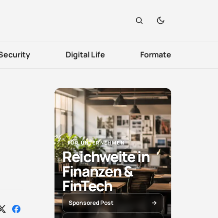
Security
Digital Life
Formate
FÜR UNTERNEHMEN
Reichweite in
Finanzen &
FinTech
Sponsored Post
Auf
Auf