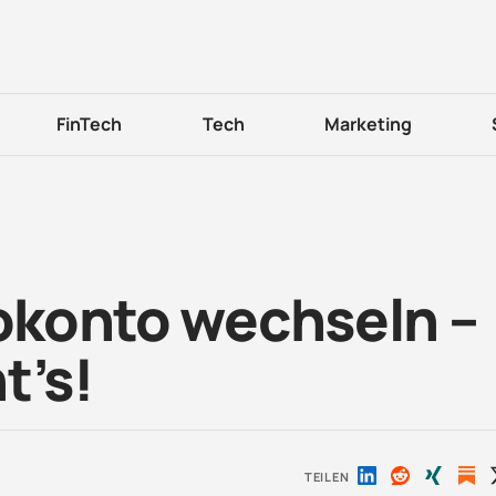
FinTech
Tech
Marketing
rokonto wechseln –
t’s!
TEILEN
Auf
Auf
Auf