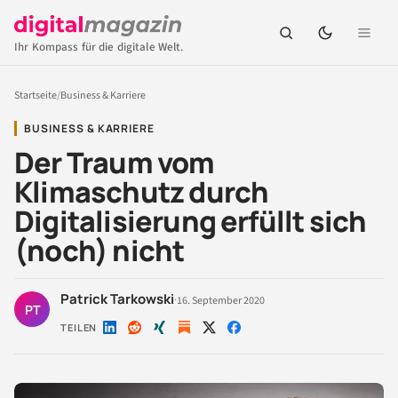
Ihr Kompass für die digitale Welt.
Startseite
/
Business & Karriere
BUSINESS & KARRIERE
Der Traum vom
Klimaschutz durch
Digitalisierung erfüllt sich
(noch) nicht
Patrick Tarkowski
·
16. September 2020
PT
TEILEN
Auf
Auf
Auf
Auf
Auf
LinkedIn
Reddit
Xing
X
Facebook
teilen
teilen
teilen
teilen
teilen