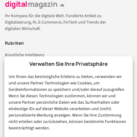
digital
magazin
.de
Ihr Kompass für die digitale Welt. Fundierte Artikel zu
Digitalisierung, KI, E-Commerce, FinTech und Trends der
digitalen Wirtschaft.
Rubriken
Künstliche Intelligenz
Technologie & IT
Verwalten Sie Ihre Privatsphäre
E-Commerce & Handel
Um Ihnen das bestmögliche Erlebnis zu bieten, verwenden wir
Consumer & Digital Life
und unsere Partner Technologien wie Cookies, um
Marketing
Geräteinformationen zu speichern und/oder darauf zuzugreifen.
Finanzen & FinTech
Wenn Sie diesen Technologien zustimmen, können wir und
unsere Partner persönliche Daten wie das Surfverhalten oder
Business & Karriere
eindeutige IDs auf dieser Website verarbeiten und (nicht)
Sicherheit & Recht
personalisierte Werbung anzeigen. Wenn Sie Ihre Zustimmung
Digitalisierung
nicht erteilen oder zurückziehen, können bestimmte Funktionen
Marketing
beeinträchtigt werden.