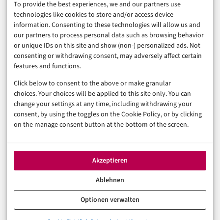
To provide the best experiences, we and our partners use
Business & Karriere
technologies like cookies to store and/or access device
Sicherheit & Recht
information. Consenting to these technologies will allow us and
Digitalisierung
our partners to process personal data such as browsing behavior
Marketing
or unique IDs on this site and show (non-) personalized ads. Not
consenting or withdrawing consent, may adversely affect certain
features and functions.
Magazin
Click below to consent to the above or make granular
Unsere Redaktion
choices. Your choices will be applied to this site only. You can
Werbeformate & Media Kit
change your settings at any time, including withdrawing your
consent, by using the toggles on the Cookie Policy, or by clicking
Rechtliches
on the manage consent button at the bottom of the screen.
Impressum
Datenschutzerklärung (EU)
Akzeptieren
Cookie-Richtlinie (EU)
Haftungsausschluss
Ablehnen
Optionen verwalten
© 2026 digital-magazin.de — Alle Rechte vorbehalten.