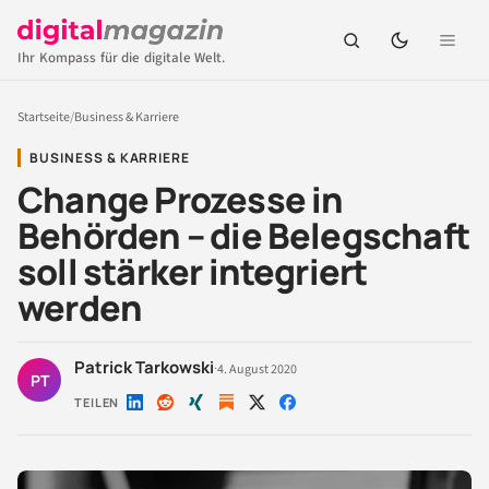
Ihr Kompass für die digitale Welt.
Startseite
/
Business & Karriere
BUSINESS & KARRIERE
Change Prozesse in
Behörden – die Belegschaft
soll stärker integriert
werden
Patrick Tarkowski
·
4. August 2020
PT
TEILEN
Auf
Auf
Auf
Auf
Auf
LinkedIn
Reddit
Xing
X
Facebook
teilen
teilen
teilen
teilen
teilen