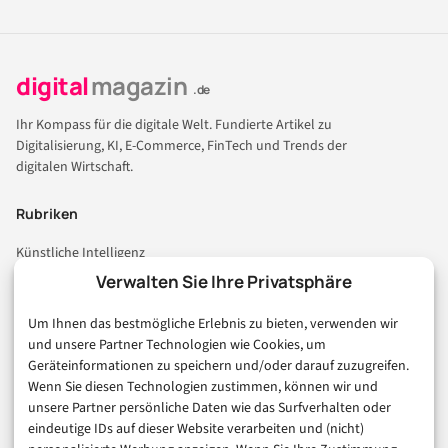
digital
magazin
.de
Ihr Kompass für die digitale Welt. Fundierte Artikel zu
Digitalisierung, KI, E-Commerce, FinTech und Trends der
digitalen Wirtschaft.
Rubriken
Künstliche Intelligenz
Technologie & IT
Verwalten Sie Ihre Privatsphäre
E-Commerce & Handel
Um Ihnen das bestmögliche Erlebnis zu bieten, verwenden wir
Consumer & Digital Life
und unsere Partner Technologien wie Cookies, um
Marketing
Geräteinformationen zu speichern und/oder darauf zuzugreifen.
Finanzen & FinTech
Wenn Sie diesen Technologien zustimmen, können wir und
unsere Partner persönliche Daten wie das Surfverhalten oder
Business & Karriere
eindeutige IDs auf dieser Website verarbeiten und (nicht)
Sicherheit & Recht