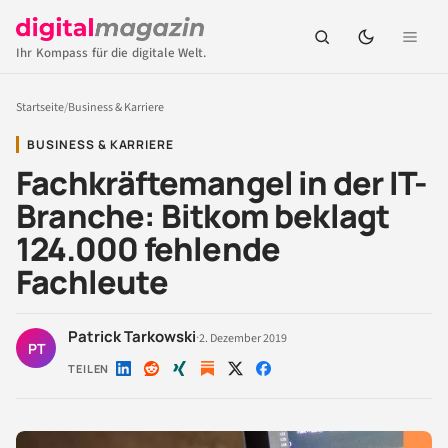
Ihr Kompass für die digitale Welt.
Startseite
/
Business & Karriere
BUSINESS & KARRIERE
Fachkräftemangel in der IT-
Branche: Bitkom beklagt
124.000 fehlende
Fachleute
Patrick Tarkowski
·
2. Dezember 2019
PT
TEILEN
Auf
Auf
Auf
Auf
Auf
LinkedIn
Reddit
Xing
X
Facebook
teilen
teilen
teilen
teilen
teilen