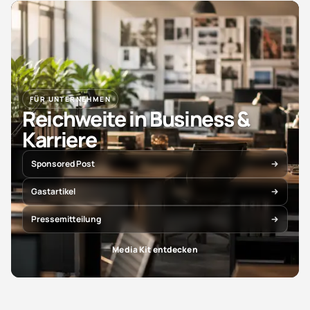
FÜR UNTERNEHMEN
Reichweite in Business &
Karriere
Sponsored Post
Gastartikel
Pressemitteilung
Media Kit entdecken