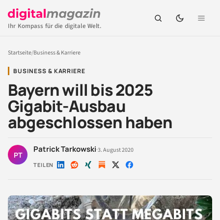
Ihr Kompass für die digitale Welt.
Startseite
/
Business & Karriere
BUSINESS & KARRIERE
Bayern will bis 2025
Gigabit-Ausbau
abgeschlossen haben
Patrick Tarkowski
·
3. August 2020
PT
TEILEN
Auf
Auf
Auf
Auf
Auf
LinkedIn
Reddit
Xing
X
Facebook
teilen
teilen
teilen
teilen
teilen