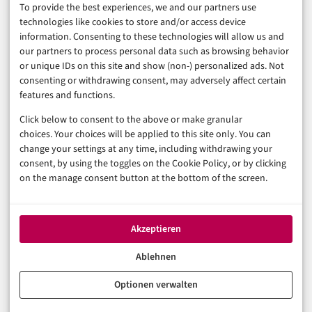
To provide the best experiences, we and our partners use
Business & Karriere
technologies like cookies to store and/or access device
Sicherheit & Recht
information. Consenting to these technologies will allow us and
Digitalisierung
our partners to process personal data such as browsing behavior
Marketing
or unique IDs on this site and show (non-) personalized ads. Not
consenting or withdrawing consent, may adversely affect certain
features and functions.
Magazin
Click below to consent to the above or make granular
Unsere Redaktion
choices. Your choices will be applied to this site only. You can
Werbeformate & Media Kit
change your settings at any time, including withdrawing your
consent, by using the toggles on the Cookie Policy, or by clicking
Rechtliches
on the manage consent button at the bottom of the screen.
Impressum
Datenschutzerklärung (EU)
Akzeptieren
Cookie-Richtlinie (EU)
Haftungsausschluss
Ablehnen
Optionen verwalten
© 2026 digital-magazin.de — Alle Rechte vorbehalten.