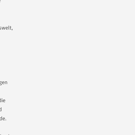
e
swelt,
igen
die
d
de.