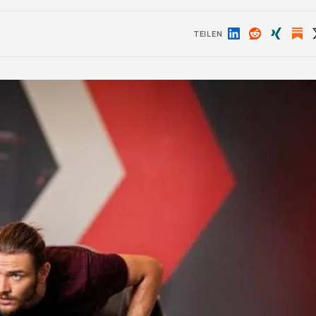
TEILEN
Auf
Auf
Auf
LinkedIn
Reddit
Xing
teilen
teilen
teilen