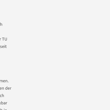
ch
r TU
seit
mmen.
en der
rch
kbar