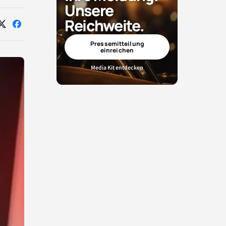
Unsere
Reichweite.
Auf
Auf
X
Facebook
teilen
teilen
Pressemitteilung
einreichen
Media Kit entdecken