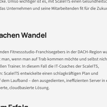
cke. Umso wichtiger ist es, mit ScaleITS einen Gesundheits
 das Unternehmen und seine Mitarbeitenden fit für die Zuku
Sachen Wandel
enden Fitnessstudio-Franchisegebers in der DACH-Region wa
ut man, wenn man auf Trab kommen möchte und selbst nich
len Trainer. In diesem Fall die IT-Coaches der ScaleITS,
an: ScaleITS entwickelte einen schlagkräftigen Plan und
f dem Laufband – den ausgedienten, ineffizienten Server in 
erte, cloudbasierte Lösung.