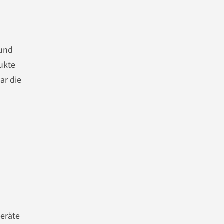
 und
ukte
ar die
geräte