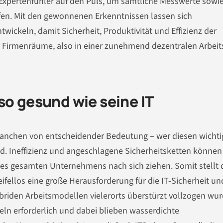
 Expertenfühler auf den Puls, um sämtliche Messwerte sowi
üfen. Mit den gewonnenen Erkenntnissen lassen sich
ickeln, damit Sicherheit, Produktivität und Effizienz der
 Firmenräume, also in einer zunehmend dezentralen Arbeit
so gesund wie seine IT
Branchen von entscheidender Bedeutung – wer diesen wicht
Geld. Ineffizienz und angeschlagene Sicherheitsketten können
des gesamten Unternehmens nach sich ziehen. Somit stellt 
fellos eine große Herausforderung für die IT-Sicherheit un
briden Arbeitsmodellen vielerorts überstürzt vollzogen wur
eln erforderlich und dabei blieben wasserdichte