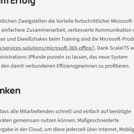
m Erfolg
ichen Zweigstellen die Vorteile fortschrittlicher Microsoft-
: einfachere Zusammenarbeit, verbesserte Kommunikation
ker und Eiweißshakes beim Training sind die Microsoft-Prod
m/services-solutions/microsoft-365-office/
). Dank ScaleITS w
ministrations-)Pfunde purzeln zu lassen, das neue System
 den damit verbundenen Effizienzgewinnen zu profitieren.
enken
 dass alle Mitarbeitenden schnell und einfach auf benötigte
Geräten gemeinsam nutzen können. Maßgeschneiderte
abe in der Cloud, um diese jederzeit über Internet, Mobil