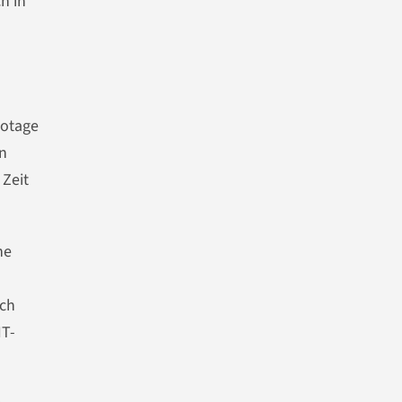
h in
botage
n
 Zeit
ne
ich
IT-