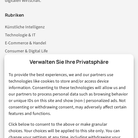
digitalen Wirtschaft.
Rubriken
Künstliche Intelligenz
Technologie & IT
E-Commerce & Handel
Consumer & Digital Life
Marketing
Verwalten Sie Ihre Privatsphäre
Finanzen & FinTech
To provide the best experiences, we and our partners use
Business & Karriere
technologies like cookies to store and/or access device
Sicherheit & Recht
information. Consenting to these technologies will allow us and
Digitalisierung
our partners to process personal data such as browsing behavior
Marketing
or unique IDs on this site and show (non-) personalized ads. Not
consenting or withdrawing consent, may adversely affect certain
features and functions.
Magazin
Click below to consent to the above or make granular
Unsere Redaktion
choices. Your choices will be applied to this site only. You can
Werbeformate & Media Kit
change your settings at any time, including withdrawing your