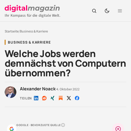
Ihr Kompass für die digitale Welt.
Startseite
/
Business & Karriere
BUSINESS & KARRIERE
Welche Jobs werden
demnächst von Computern
übernommen?
Alexander Noack
·
4. Oktober 2022
TEILEN
Auf
Auf
Auf
Auf
Auf
LinkedIn
Reddit
Xing
X
Facebook
teilen
teilen
teilen
teilen
teilen
GOOGLE · BEVORZUGTE QUELLE
Warum lohnt sich das?