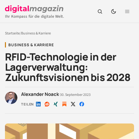
Ihr Kompass für die digitale Welt.
Startseite
/
Business & Karriere
BUSINESS & KARRIERE
RFID-Technologie in der
Lagerverwaltung:
Zukunftsvisionen bis 2028
Alexander Noack
·
30. September 2023
TEILEN
Auf
Auf
Auf
Auf
Auf
LinkedIn
Reddit
Xing
X
Facebook
teilen
teilen
teilen
teilen
teilen