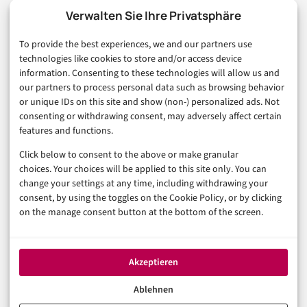
Marketing
Verwalten Sie Ihre Privatsphäre
Finanzen & FinTech
To provide the best experiences, we and our partners use
Business & Karriere
technologies like cookies to store and/or access device
Sicherheit & Recht
information. Consenting to these technologies will allow us and
Digitalisierung
our partners to process personal data such as browsing behavior
Marketing
or unique IDs on this site and show (non-) personalized ads. Not
consenting or withdrawing consent, may adversely affect certain
features and functions.
Magazin
Click below to consent to the above or make granular
Unsere Redaktion
choices. Your choices will be applied to this site only. You can
Werbeformate & Media Kit
change your settings at any time, including withdrawing your
consent, by using the toggles on the Cookie Policy, or by clicking
Rechtliches
on the manage consent button at the bottom of the screen.
Impressum
Datenschutzerklärung (EU)
Akzeptieren
Cookie-Richtlinie (EU)
Haftungsausschluss
Ablehnen