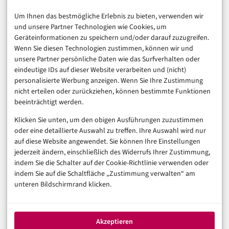
E-Commerce & Handel
Um Ihnen das bestmögliche Erlebnis zu bieten, verwenden wir
Consumer & Digital Life
und unsere Partner Technologien wie Cookies, um
Marketing
Geräteinformationen zu speichern und/oder darauf zuzugreifen.
Finanzen & FinTech
Wenn Sie diesen Technologien zustimmen, können wir und
unsere Partner persönliche Daten wie das Surfverhalten oder
Business & Karriere
eindeutige IDs auf dieser Website verarbeiten und (nicht)
Sicherheit & Recht
personalisierte Werbung anzeigen. Wenn Sie Ihre Zustimmung
Digitalisierung
nicht erteilen oder zurückziehen, können bestimmte Funktionen
Marketing
beeinträchtigt werden.
Klicken Sie unten, um den obigen Ausführungen zuzustimmen
Magazin
oder eine detaillierte Auswahl zu treffen. Ihre Auswahl wird nur
auf diese Website angewendet. Sie können Ihre Einstellungen
Unsere Redaktion
jederzeit ändern, einschließlich des Widerrufs Ihrer Zustimmung,
Werbeformate & Media Kit
indem Sie die Schalter auf der Cookie-Richtlinie verwenden oder
indem Sie auf die Schaltfläche „Zustimmung verwalten“ am
Rechtliches
unteren Bildschirmrand klicken.
Impressum
Datenschutzerklärung (EU)
Akzeptieren
Cookie-Richtlinie (EU)