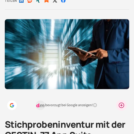
TEILEN
Auf
Auf
Auf
Auf
Auf
LinkedIn
Reddit
Xing
X
Facebook
teilen
teilen
teilen
teilen
teilen
bevorzugt bei Google anzeigen!
Warum lohnt sich das?
Stichprobeninventur mit der