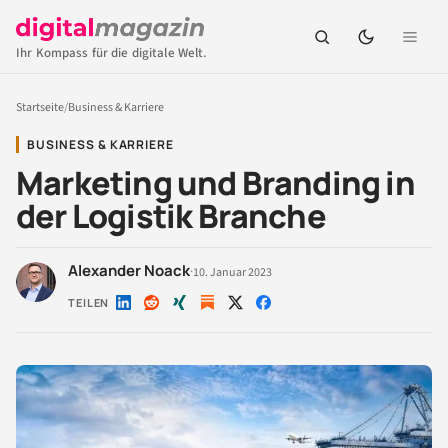
Ihr Kompass für die digitale Welt.
Startseite
/
Business & Karriere
BUSINESS & KARRIERE
Marketing und Branding in
der Logistik Branche
Alexander Noack
·
10. Januar 2023
TEILEN
Auf
Auf
Auf
Auf
Auf
LinkedIn
Reddit
Xing
X
Facebook
teilen
teilen
teilen
teilen
teilen