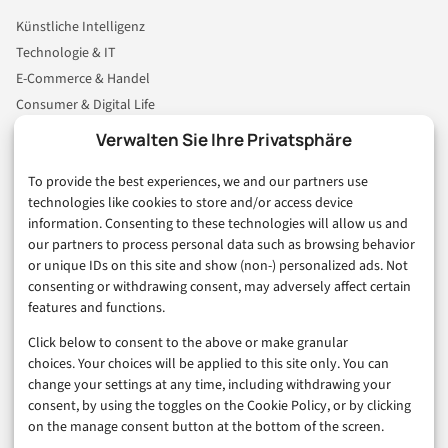
Künstliche Intelligenz
Technologie & IT
E-Commerce & Handel
Consumer & Digital Life
Marketing
Verwalten Sie Ihre Privatsphäre
Finanzen & FinTech
To provide the best experiences, we and our partners use
Business & Karriere
technologies like cookies to store and/or access device
Sicherheit & Recht
information. Consenting to these technologies will allow us and
Digitalisierung
our partners to process personal data such as browsing behavior
Marketing
or unique IDs on this site and show (non-) personalized ads. Not
consenting or withdrawing consent, may adversely affect certain
features and functions.
Magazin
Click below to consent to the above or make granular
Unsere Redaktion
choices. Your choices will be applied to this site only. You can
Werbeformate & Media Kit
change your settings at any time, including withdrawing your
consent, by using the toggles on the Cookie Policy, or by clicking
Rechtliches
on the manage consent button at the bottom of the screen.