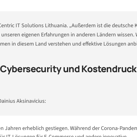
 Centric IT Solutions Lithuania. „Außerdem ist die deutsche 
aus unseren eigenen Erfahrungen in anderen Ländern wissen. 
en in diesem Land verstehen und effektive Lösungen anbi
 Cybersecurity und Kostendruck
Dainius Aksinavicius:
zten Jahren erheblich gestiegen. Während der Corona-Pande
für IT-Lösungen für
E-Commerce
und andere innovative