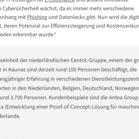
h Cybersicherheit wächst, da es immer mehr verschiedene
menhang mit
Phishing
und Datenlecks gibt. Nun wird die digi
t, deren Potenzial zur Effizienzsteigerung und Kostensenku
 jeden erkennbar wurde.“
ftseinheit der niederländischen Centric-Gruppe, einem der g
z in Kaunas sind derzeit rund 100 Personen beschäftigt, die
angjähriger Erfahrung in verschiedenen Dienstleistungszent
orten in den Niederlanden, Belgien, Deutschland, Norwegen
nd 3.700 Personen. Kundenbeispiele sind die Antea Group 
eka (Entwicklung einer Proof-of-Concept-Lösung für maschin
derlande.