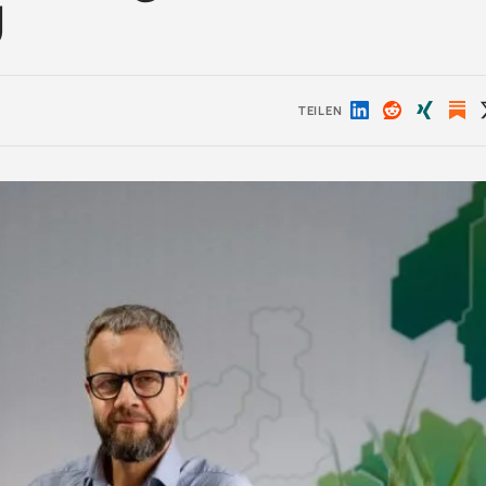
U
TEILEN
Auf
Auf
Auf
LinkedIn
Reddit
Xing
teilen
teilen
teilen