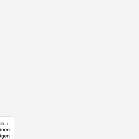
KEL
inen
tigen