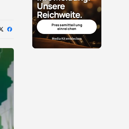
Unsere
Reichweite.
Pressemitteilung
einreichen
Auf
Auf
X
Facebook
Media Kit entdecken
teilen
teilen