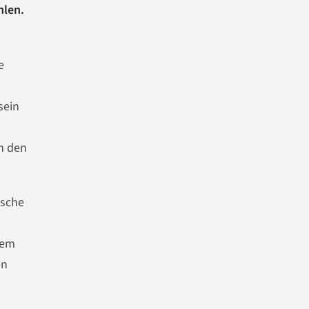
hlen.
e
sein
n den
ische
lem
en