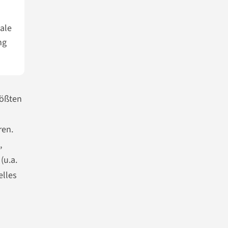
tale
ng
rößten
ren.
,
(u.a.
elles