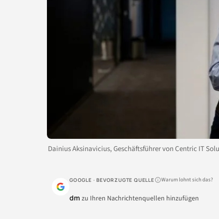
Dainius Aksinavicius, Geschäftsführer von Centric IT Sol
Warum lohnt sich das?
GOOGLE · BEVORZUGTE QUELLE
dm
zu Ihren Nachrichtenquellen hinzufügen