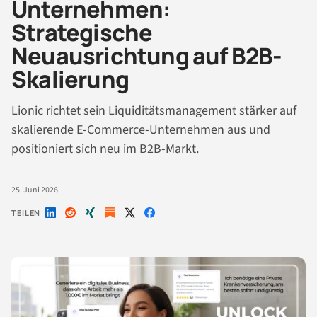
Unternehmen:
Strategische
Neuausrichtung auf B2B-
Skalierung
Lionic richtet sein Liquiditätsmanagement stärker auf
skalierende E-Commerce-Unternehmen aus und
positioniert sich neu im B2B-Markt.
25. Juni 2026
TEILEN
Auf
Auf
Auf
Auf
Auf
LinkedIn
Reddit
Xing
X
Facebook
teilen
teilen
teilen
teilen
teilen