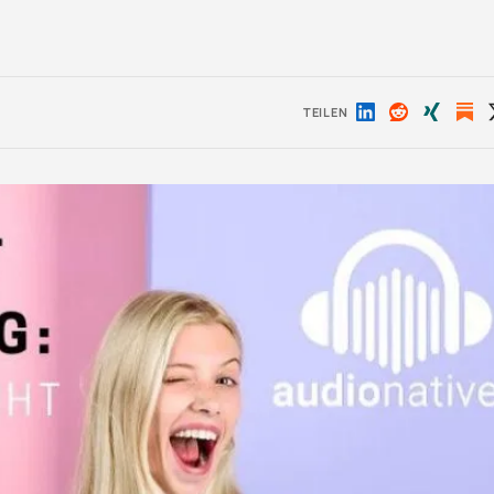
TEILEN
Auf
Auf
Auf
LinkedIn
Reddit
Xing
teilen
teilen
teilen