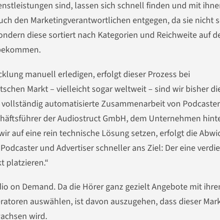
stleistungen sind, lassen sich schnell finden und mit ihne
h den Marketingverantwortlichen entgegen, da sie nicht s
ndern diese sortiert nach Kategorien und Reichweite
auf d
t bekommen.
lung manuell erledigen, erfolgt dieser Prozess bei
schen Markt – vielleicht sogar weltweit – sind wir bisher di
ne vollständig automatisierte Zusammenarbeit von Podcaste
chäftsführer
der Audiostruct GmbH, dem Unternehmen hint
 wir auf eine rein technische Lösung setzen, erfolgt die Abw
dcaster und Advertiser schneller ans Ziel: Der eine verdi
 platzieren.“
o on Demand. Da die Hörer ganz gezielt Angebote mit ihr
atoren auswählen, ist davon auszugehen, dass dieser Mark
wachsen wird.