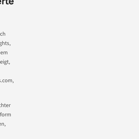
erte
ich
ghts,
ndem
eigt,
s
.com
,
chter
tform
en,