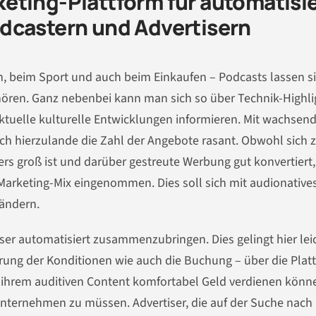
eting-Plattform für automatisi
dcastern und Advertisern
n, beim Sport und auch beim Einkaufen – Podcasts lassen s
hören. Ganz nebenbei kann man sich so über Technik-Highli
aktuelle kulturelle Entwicklungen informieren. Mit wachse
ch hierzulande die Zahl der Angebote rasant. Obwohl sich z
rs groß ist und darüber gestreute Werbung gut konvertiert,
Marketing-Mix eingenommen. Dies soll sich mit audionative
 ändern.
iser
automatisiert
zusammenzubringen. Dies gelingt hier lei
lärung der Konditionen wie auch die Buchung – über
die Plat
it ihrem auditiven Content komfortabel Geld verdienen könn
unternehmen zu müssen. Advertiser, die auf der Suche nach