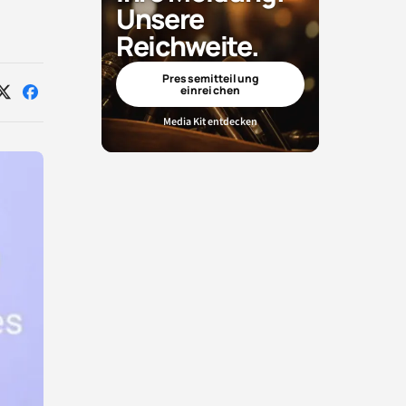
Unsere
Reichweite.
Pressemitteilung
einreichen
Auf
Auf
X
Facebook
Media Kit entdecken
teilen
teilen