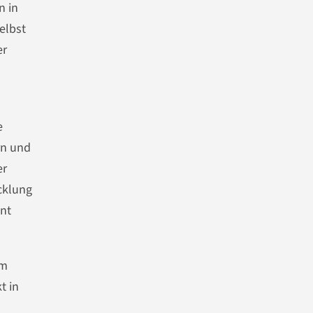
n in
elbst
er
e
rn und
er
icklung
ent
em
t in