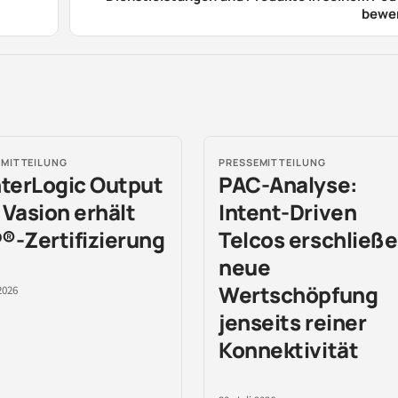
bewe
EMITTEILUNG
PRESSEMITTEILUNG
nterLogic Output
PAC-Analyse:
 Vasion erhält
Intent-Driven
®-Zertifizierung
Telcos erschließ
neue
Wertschöpfung
2026
jenseits reiner
Konnektivität