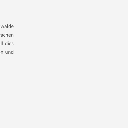
swalde
nfachen
ll dies
en und