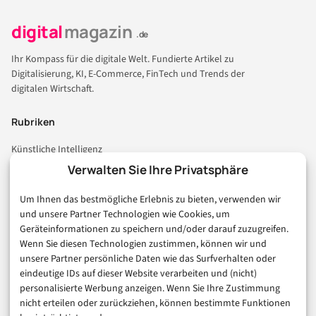
digital
magazin
.de
Ihr Kompass für die digitale Welt. Fundierte Artikel zu
Digitalisierung, KI, E-Commerce, FinTech und Trends der
digitalen Wirtschaft.
Rubriken
Künstliche Intelligenz
Technologie & IT
Verwalten Sie Ihre Privatsphäre
E-Commerce & Handel
Um Ihnen das bestmögliche Erlebnis zu bieten, verwenden wir
Consumer & Digital Life
und unsere Partner Technologien wie Cookies, um
Marketing
Geräteinformationen zu speichern und/oder darauf zuzugreifen.
Finanzen & FinTech
Wenn Sie diesen Technologien zustimmen, können wir und
unsere Partner persönliche Daten wie das Surfverhalten oder
Business & Karriere
eindeutige IDs auf dieser Website verarbeiten und (nicht)
Sicherheit & Recht
personalisierte Werbung anzeigen. Wenn Sie Ihre Zustimmung
Digitalisierung
nicht erteilen oder zurückziehen, können bestimmte Funktionen
Marketing