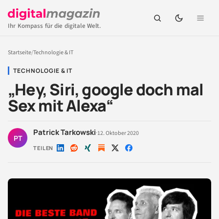
Ihr Kompass für die digitale Welt.
Startseite
/
Technologie & IT
TECHNOLOGIE & IT
„Hey, Siri, google doch mal
Sex mit Alexa“
Patrick Tarkowski
·
12. Oktober 2020
PT
TEILEN
Auf
Auf
Auf
Auf
Auf
LinkedIn
Reddit
Xing
X
Facebook
teilen
teilen
teilen
teilen
teilen