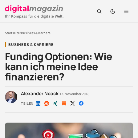
Ihr Kompass für die digitale Welt.
Startseite
/
Business & Karriere
BUSINESS & KARRIERE
Funding Optionen: Wie
kann ich meine Idee
finanzieren?
Alexander Noack
·
12. November 2018
TEILEN
Auf
Auf
Auf
Auf
Auf
LinkedIn
Reddit
Xing
X
Facebook
teilen
teilen
teilen
teilen
teilen