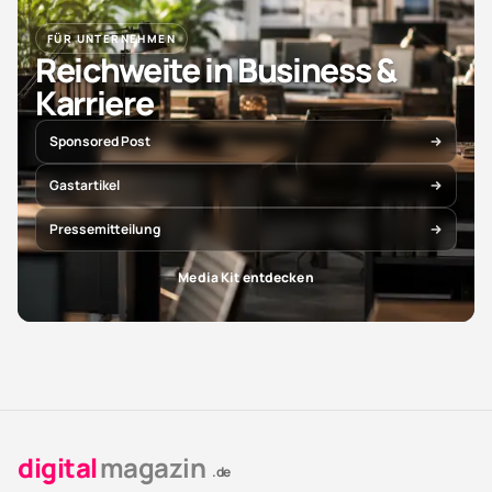
FÜR UNTERNEHMEN
Reichweite in Business &
Karriere
Sponsored Post
Gastartikel
Pressemitteilung
Media Kit entdecken
digital
magazin
.de