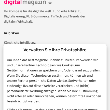
digital
magazin
.de
Ihr Kompass für die digitale Welt. Fundierte Artikel zu
Digitalisierung, KI, E-Commerce, FinTech und Trends der
digitalen Wirtschaft.
Rubriken
Künstliche Intelligenz
Technologie & IT
Verwalten Sie Ihre Privatsphäre
E-Commerce & Handel
Um Ihnen das bestmögliche Erlebnis zu bieten, verwenden wir
Consumer & Digital Life
und unsere Partner Technologien wie Cookies, um
Marketing
Geräteinformationen zu speichern und/oder darauf zuzugreifen.
Finanzen & FinTech
Wenn Sie diesen Technologien zustimmen, können wir und
unsere Partner persönliche Daten wie das Surfverhalten oder
Business & Karriere
eindeutige IDs auf dieser Website verarbeiten und (nicht)
Sicherheit & Recht
personalisierte Werbung anzeigen. Wenn Sie Ihre Zustimmung
Digitalisierung
nicht erteilen oder zurückziehen, können bestimmte Funktionen
Marketing
beeinträchtigt werden.