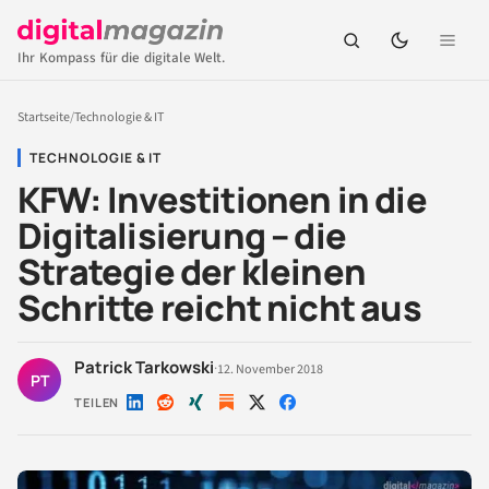
Ihr Kompass für die digitale Welt.
Startseite
/
Technologie & IT
TECHNOLOGIE & IT
KFW: Investitionen in die
Digitalisierung – die
Strategie der kleinen
Schritte reicht nicht aus
Patrick Tarkowski
·
12. November 2018
PT
TEILEN
Auf
Auf
Auf
Auf
Auf
LinkedIn
Reddit
Xing
X
Facebook
teilen
teilen
teilen
teilen
teilen