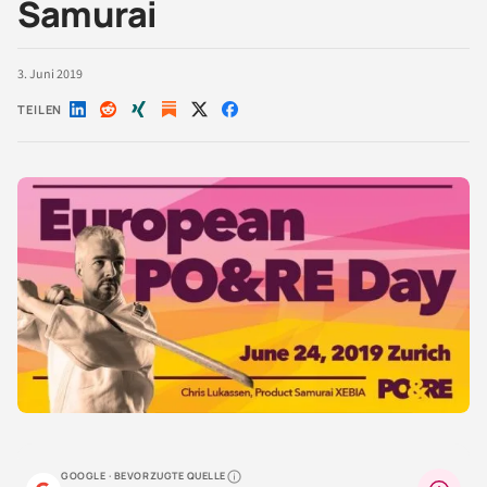
Samurai
3. Juni 2019
TEILEN
Auf
Auf
Auf
Auf
Auf
LinkedIn
Reddit
Xing
X
Facebook
teilen
teilen
teilen
teilen
teilen
GOOGLE · BEVORZUGTE QUELLE
Warum lohnt sich das?