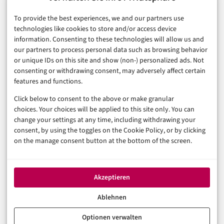
Finanzen & FinTech
To provide the best experiences, we and our partners use
Business & Karriere
technologies like cookies to store and/or access device
Sicherheit & Recht
information. Consenting to these technologies will allow us and
Digitalisierung
our partners to process personal data such as browsing behavior
Marketing
or unique IDs on this site and show (non-) personalized ads. Not
consenting or withdrawing consent, may adversely affect certain
features and functions.
Magazin
Click below to consent to the above or make granular
Unsere Redaktion
choices. Your choices will be applied to this site only. You can
Werbeformate & Media Kit
change your settings at any time, including withdrawing your
consent, by using the toggles on the Cookie Policy, or by clicking
Rechtliches
on the manage consent button at the bottom of the screen.
Impressum
Datenschutzerklärung (EU)
Akzeptieren
Cookie-Richtlinie (EU)
Haftungsausschluss
Ablehnen
Optionen verwalten