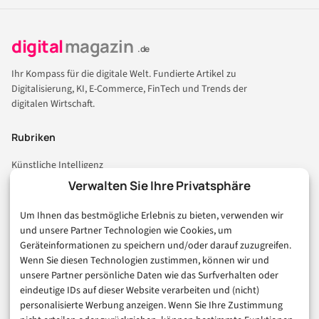
digital
magazin
.de
Ihr Kompass für die digitale Welt. Fundierte Artikel zu
Digitalisierung, KI, E-Commerce, FinTech und Trends der
digitalen Wirtschaft.
Rubriken
Künstliche Intelligenz
Technologie & IT
Verwalten Sie Ihre Privatsphäre
E-Commerce & Handel
Um Ihnen das bestmögliche Erlebnis zu bieten, verwenden wir
Consumer & Digital Life
und unsere Partner Technologien wie Cookies, um
Marketing
Geräteinformationen zu speichern und/oder darauf zuzugreifen.
Finanzen & FinTech
Wenn Sie diesen Technologien zustimmen, können wir und
unsere Partner persönliche Daten wie das Surfverhalten oder
Business & Karriere
eindeutige IDs auf dieser Website verarbeiten und (nicht)
Sicherheit & Recht
personalisierte Werbung anzeigen. Wenn Sie Ihre Zustimmung
Digitalisierung