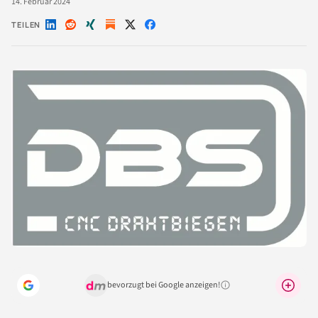
14. Februar 2024
TEILEN
Auf
Auf
Auf
Auf
Auf
LinkedIn
Reddit
Xing
X
Facebook
teilen
teilen
teilen
teilen
teilen
bevorzugt bei Google anzeigen!
Warum lohnt sich das?