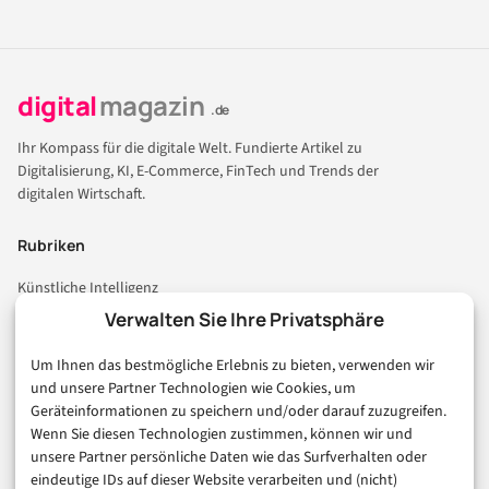
digital
magazin
.de
Ihr Kompass für die digitale Welt. Fundierte Artikel zu
Digitalisierung, KI, E-Commerce, FinTech und Trends der
digitalen Wirtschaft.
Rubriken
Künstliche Intelligenz
Technologie & IT
Verwalten Sie Ihre Privatsphäre
E-Commerce & Handel
Um Ihnen das bestmögliche Erlebnis zu bieten, verwenden wir
Consumer & Digital Life
und unsere Partner Technologien wie Cookies, um
Marketing
Geräteinformationen zu speichern und/oder darauf zuzugreifen.
Finanzen & FinTech
Wenn Sie diesen Technologien zustimmen, können wir und
unsere Partner persönliche Daten wie das Surfverhalten oder
Business & Karriere
eindeutige IDs auf dieser Website verarbeiten und (nicht)
Sicherheit & Recht