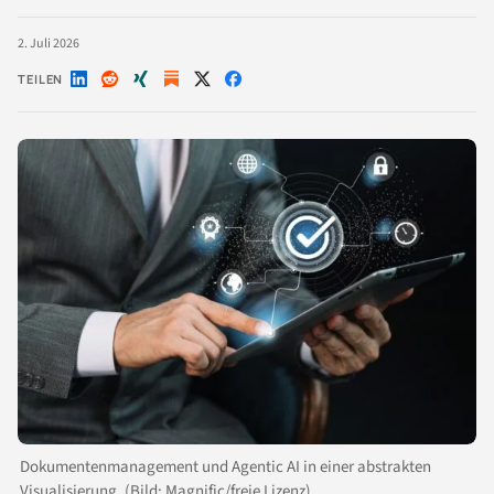
2. Juli 2026
TEILEN
Auf
Auf
Auf
Auf
Auf
LinkedIn
Reddit
Xing
X
Facebook
teilen
teilen
teilen
teilen
teilen
Dokumentenmanagement und Agentic AI in einer abstrakten
Visualisierung. (Bild: Magnific/freie Lizenz)