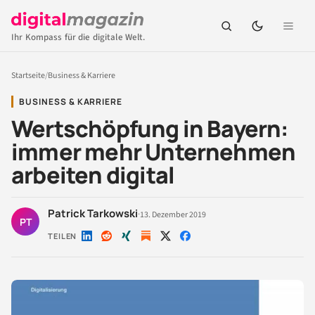
Ihr Kompass für die digitale Welt.
Startseite
/
Business & Karriere
BUSINESS & KARRIERE
Wertschöpfung in Bayern:
immer mehr Unternehmen
arbeiten digital
Patrick Tarkowski
·
13. Dezember 2019
PT
TEILEN
Auf
Auf
Auf
Auf
Auf
LinkedIn
Reddit
Xing
X
Facebook
teilen
teilen
teilen
teilen
teilen