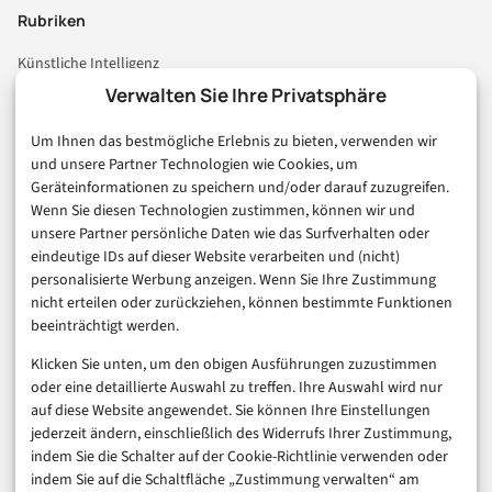
Rubriken
Künstliche Intelligenz
Technologie & IT
Verwalten Sie Ihre Privatsphäre
E-Commerce & Handel
Um Ihnen das bestmögliche Erlebnis zu bieten, verwenden wir
Consumer & Digital Life
und unsere Partner Technologien wie Cookies, um
Marketing
Geräteinformationen zu speichern und/oder darauf zuzugreifen.
Finanzen & FinTech
Wenn Sie diesen Technologien zustimmen, können wir und
unsere Partner persönliche Daten wie das Surfverhalten oder
Business & Karriere
eindeutige IDs auf dieser Website verarbeiten und (nicht)
Sicherheit & Recht
personalisierte Werbung anzeigen. Wenn Sie Ihre Zustimmung
Digitalisierung
nicht erteilen oder zurückziehen, können bestimmte Funktionen
Marketing
beeinträchtigt werden.
Klicken Sie unten, um den obigen Ausführungen zuzustimmen
Magazin
oder eine detaillierte Auswahl zu treffen. Ihre Auswahl wird nur
auf diese Website angewendet. Sie können Ihre Einstellungen
Unsere Redaktion
jederzeit ändern, einschließlich des Widerrufs Ihrer Zustimmung,
Werbeformate & Media Kit
indem Sie die Schalter auf der Cookie-Richtlinie verwenden oder
indem Sie auf die Schaltfläche „Zustimmung verwalten“ am