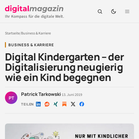
Ihr Kompass für die digitale Welt.
Startseite
/
Business & Karriere
BUSINESS & KARRIERE
Digital Kindergarten – der
Digitalisierung neugierig
wie ein Kind begegnen
Patrick Tarkowski
·
13. Juni 2019
PT
TEILEN
Auf
Auf
Auf
Auf
Auf
LinkedIn
Reddit
Xing
X
Facebook
teilen
teilen
teilen
teilen
teilen