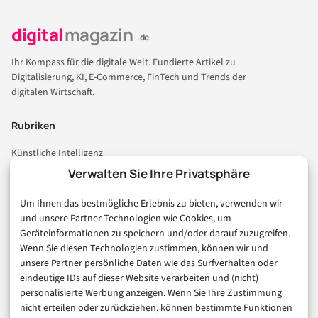
digital
magazin
.de
Ihr Kompass für die digitale Welt. Fundierte Artikel zu
Digitalisierung, KI, E-Commerce, FinTech und Trends der
digitalen Wirtschaft.
Rubriken
Künstliche Intelligenz
Technologie & IT
Verwalten Sie Ihre Privatsphäre
E-Commerce & Handel
Um Ihnen das bestmögliche Erlebnis zu bieten, verwenden wir
Consumer & Digital Life
und unsere Partner Technologien wie Cookies, um
Marketing
Geräteinformationen zu speichern und/oder darauf zuzugreifen.
Finanzen & FinTech
Wenn Sie diesen Technologien zustimmen, können wir und
unsere Partner persönliche Daten wie das Surfverhalten oder
Business & Karriere
eindeutige IDs auf dieser Website verarbeiten und (nicht)
Sicherheit & Recht
personalisierte Werbung anzeigen. Wenn Sie Ihre Zustimmung
Digitalisierung
nicht erteilen oder zurückziehen, können bestimmte Funktionen