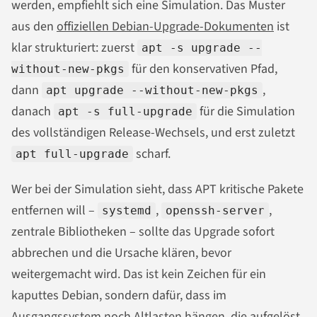
werden, empfiehlt sich eine Simulation. Das Muster
aus den
offiziellen Debian-Upgrade-Dokumenten
ist
klar strukturiert: zuerst
apt -s upgrade --
für den konservativen Pfad,
without-new-pkgs
dann
,
apt upgrade --without-new-pkgs
danach
für die Simulation
apt -s full-upgrade
des vollständigen Release-Wechsels, und erst zuletzt
scharf.
apt full-upgrade
Wer bei der Simulation sieht, dass APT kritische Pakete
entfernen will –
,
,
systemd
openssh-server
zentrale Bibliotheken – sollte das Upgrade sofort
abbrechen und die Ursache klären, bevor
weitergemacht wird. Das ist kein Zeichen für ein
kaputtes Debian, sondern dafür, dass im
Ausgangssystem noch Altlasten hängen, die aufgelöst