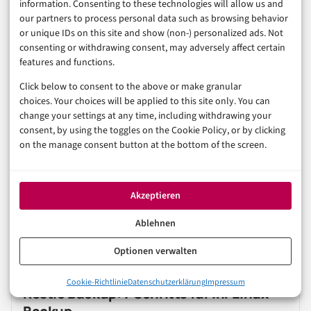
information. Consenting to these technologies will allow us and
zlib-rs 0.6.7: UAF-Fix für Linux
our partners to process personal data such as browsing behavior
or unique IDs on this site and show (non-) personalized ads. Not
consenting or withdrawing consent, may adversely affect certain
4. August 2026
features and functions.
Click below to consent to the above or make granular
choices. Your choices will be applied to this site only. You can
TECHNOLOGIE & IT
change your settings at any time, including withdrawing your
LINUX
SMART HOME
consent, by using the toggles on the Cookie Policy, or by clicking
Home Assistant 2026.8 Beta: 5 sichere
on the manage consent button at the bottom of the screen.
Test-Schritte
Akzeptieren
2. August 2026
Ablehnen
Optionen verwalten
TECHNOLOGIE & IT
CLOUD
CYBERSECURITY
Cookie-Richtlinie
Datenschutzerklärung
Impressum
Restic Backup: 7 Schritte für Ihr Linux-