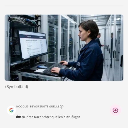
LinkedIn
Reddit
Xing
X
Facebook
teilen
teilen
teilen
teilen
teilen
(Symbolbild)
GOOGLE · BEVORZUGTE QUELLE
Warum lohnt sich das?
dm
zu Ihren Nachrichtenquellen hinzufügen