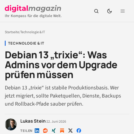
Ihr Kompass für die digitale Welt.
Startseite
/
Technologie & IT
TECHNOLOGIE & IT
Debian 13 „trixie“: Was
Admins vor dem Upgrade
prüfen müssen
Debian 13 „trixie“ ist stabile Produktionsbasis. Wer
jetzt migriert, sollte Paketquellen, Dienste, Backups
und Rollback-Pfade sauber prüfen.
Lukas Stein
·
22. Juni 2026
TEILEN
Auf
Auf
Auf
Auf
Auf