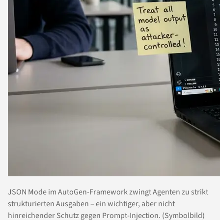
JSON Mode im AutoGen-Framework zwingt Agenten zu strikt
strukturierten Ausgaben – ein wichtiger, aber nicht
hinreichender Schutz gegen Prompt-Injection. (Symbolbild)