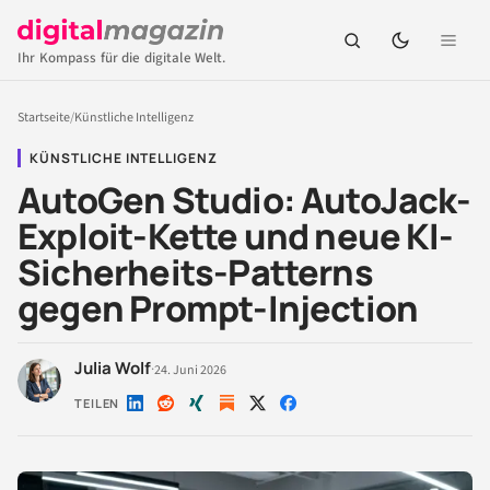
Ihr Kompass für die digitale Welt.
Startseite
/
Künstliche Intelligenz
KÜNSTLICHE INTELLIGENZ
AutoGen Studio: AutoJack-
Exploit-Kette und neue KI-
Sicherheits-Patterns
gegen Prompt-Injection
Julia Wolf
·
24. Juni 2026
TEILEN
Auf
Auf
Auf
Auf
Auf
LinkedIn
Reddit
Xing
X
Facebook
teilen
teilen
teilen
teilen
teilen