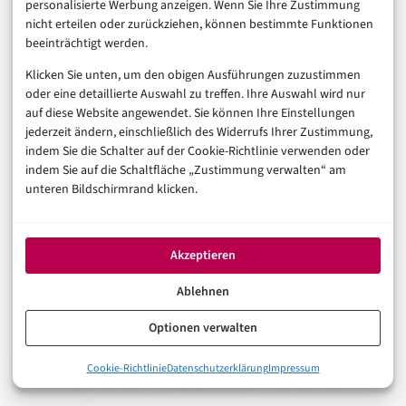
Prompt-Injection-Szenarien eingeschlossen.
personalisierte Werbung anzeigen. Wenn Sie Ihre Zustimmung
nicht erteilen oder zurückziehen, können bestimmte Funktionen
beeinträchtigt werden.
Das sind die Patches, die Commits, die
Konfigurationsparameter. Wenig überraschend reichen
Klicken Sie unten, um den obigen Ausführungen zuzustimmen
oder eine detaillierte Auswahl zu treffen. Ihre Auswahl wird nur
sie nicht. Die grundlegende Architekturentscheidung –
auf diese Website angewendet. Sie können Ihre Einstellungen
Agents als Brücke zwischen untrusted Input und
jederzeit ändern, einschließlich des Widerrufs Ihrer Zustimmung,
indem Sie die Schalter auf der Cookie-Richtlinie verwenden oder
privilegierten Systemkomponenten – bleibt auch nach
indem Sie auf die Schaltfläche „Zustimmung verwalten“ am
Version 0.7.2 bestehen. Kein Commit schreibt das um.
unteren Bildschirmrand klicken.
Was bleibt: Wie behandeln Unternehmen KI-Agents
zukünftig – als experimentelle Tools mit
Akzeptieren
entsprechender Isolation, oder als vollwertige
Ablehnen
Systemkomponenten mit dem dazugehörigen
Optionen verwalten
Sicherheits-Review, Privilege-Management und Audit-
Trail? Diese Entscheidung fällt gerade, in vielen Teams
0%
Cookie-Richtlinie
Datenschutzerklärung
Impressum
AutoJack: Wenn der KI-Agent zum RCE-Gateway wird
gleichzeitig, oft ohne explizites Bewusstsein, dass sie