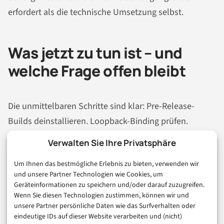
erfordert als die technische Umsetzung selbst.
Was jetzt zu tun ist – und
welche Frage offen bleibt
Die unmittelbaren Schritte sind klar: Pre-Release-
Builds deinstallieren. Loopback-Binding prüfen.
Authentifizierung auf alle
API
-Endpunkte erzwingen.
Verwalten Sie Ihre Privatsphäre
Studio in Containern unter Low-Privilege-Accounts
Um Ihnen das bestmögliche Erlebnis zu bieten, verwenden wir
isolieren. JSON Mode für Tool-Parametrisierung
und unsere Partner Technologien wie Cookies, um
aktivieren. AgentOps-Logging einschalten und auf
Geräteinformationen zu speichern und/oder darauf zuzugreifen.
anomale Tool-Calls überwachen. Agentic Testing vor
Wenn Sie diesen Technologien zustimmen, können wir und
unsere Partner persönliche Daten wie das Surfverhalten oder
jedem produktionsnahen Deployment durchführen –
eindeutige IDs auf dieser Website verarbeiten und (nicht)