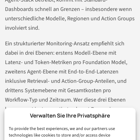
Dashboards schnell an Grenzen – insbesondere wenn
unterschiedliche Modelle, Regionen und Action Groups
involviert sind.
Ein strukturierter Monitoring-Ansatz empfiehlt sich
dabei in drei Ebenen: erstens Modell-Ebene mit
Latenz- und Token-Metriken pro Foundation Model,
zweitens Agent-Ebene mit End-to-End-Latenzen
inklusive Retrieval- und Action-Group-Anteilen, und
drittens Systemebene mit Gesamtkosten pro
Workflow-Typ und Zeitraum. Wer diese drei Ebenen
konsequent instrumentiert, erkennt Regressionen
Verwalten Sie Ihre Privatsphäre
nach Konfigurationsänderungen frühzeitig – und kann
fundiert entscheiden, welche Optimierungsmaßnahme
To provide the best experiences, we and our partners use
technologies like cookies to store and/or access device
den größten Hebel bietet.