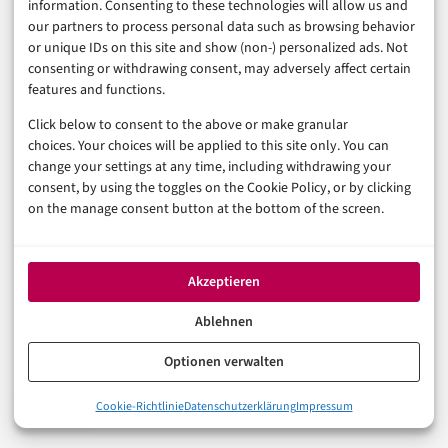
information. Consenting to these technologies will allow us and
our partners to process personal data such as browsing behavior
or unique IDs on this site and show (non-) personalized ads. Not
Was bleibt
consenting or withdrawing consent, may adversely affect certain
features and functions.
Click below to consent to the above or make granular
AWS Bedrock Agents sind produktionstauglich. Aber
choices. Your choices will be applied to this site only. You can
change your settings at any time, including withdrawing your
„produktionstauglich“ und „produktionsoptimiert“
consent, by using the toggles on the Cookie Policy, or by clicking
sind zwei verschiedene Zustände. Der latency-
on the manage consent button at the bottom of the screen.
optimierte Flow funktioniert – unter vier Bedingungen,
die eine bewusste Architekturentscheidung erzwingen.
Akzeptieren
Model-Tiering spart in der Breite mehr als jede andere
Einzelmaßnahme. Prompt-Kompression wird
Ablehnen
systematisch unterschätzt. Und Monitoring bleibt die
Optionen verwalten
Grundbedingung, ohne die jede andere Maßnahme ins
0%
Cookie-Richtlinie
Datenschutzerklärung
Impressum
Leere läuft.
Klartext: Was Bedrock Agents so langsam macht