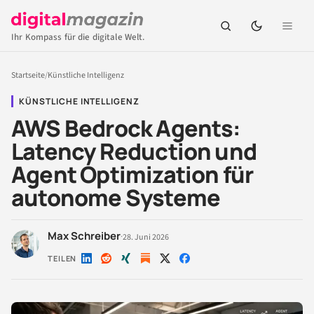
Ihr Kompass für die digitale Welt.
Startseite
/
Künstliche Intelligenz
KÜNSTLICHE INTELLIGENZ
AWS Bedrock Agents:
Latency Reduction und
Agent Optimization für
autonome Systeme
Max Schreiber
·
28. Juni 2026
TEILEN
Auf
Auf
Auf
Auf
Auf
LinkedIn
Reddit
Xing
X
Facebook
teilen
teilen
teilen
teilen
teilen