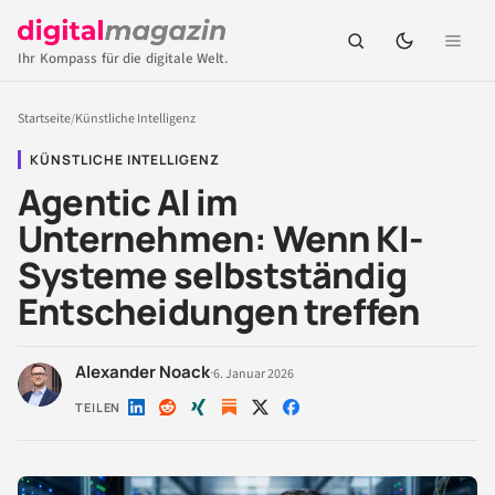
Ihr Kompass für die digitale Welt.
Startseite
/
Künstliche Intelligenz
KÜNSTLICHE INTELLIGENZ
Agentic AI im
Unternehmen: Wenn KI-
Systeme selbstständig
Entscheidungen treffen
Alexander Noack
·
6. Januar 2026
TEILEN
Auf
Auf
Auf
Auf
Auf
LinkedIn
Reddit
Xing
X
Facebook
teilen
teilen
teilen
teilen
teilen