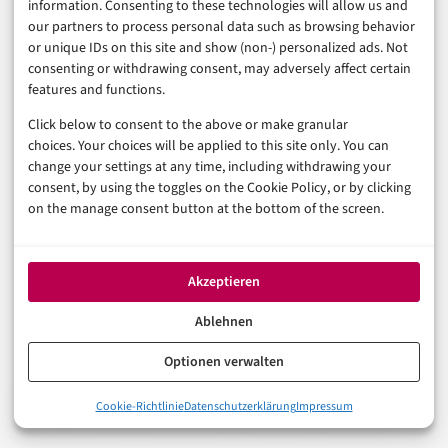
information. Consenting to these technologies will allow us and
Diese Unterscheidung zwischen Automation und
our partners to process personal data such as browsing behavior
Redesign repräsentiert den kritischen Unterschied
or unique IDs on this site and show (non-) personalized ads. Not
zwischen den 60% Projekten, die erfolgreich sein
consenting or withdrawing consent, may adversely affect certain
features and functions.
werden, und den 40%, die scheitern.
Click below to consent to the above or make granular
choices. Your choices will be applied to this site only. You can
Was erfolgreichere Projekte anders
change your settings at any time, including withdrawing your
machen
consent, by using the toggles on the Cookie Policy, or by clicking
on the manage consent button at the bottom of the screen.
Gewinner-Implementierungen folgen klaren Patterns.
Sie lösen definierte Pain Points mit Domain-Expertise –
Akzeptieren
keine generischen Agenten, sondern zweckgebaute
Ablehnen
Lösungen, die spezifische High-Value-Probleme
Optionen verwalten
addressieren. Sie betten sich in existierende Workflows
ein statt als Bolt-ons zu dienen. Sie priorisieren
0%
Cookie-Richtlinie
Datenschutzerklärung
Impressum
Was ist Agentic AI eigentlich – und warum redet plötzlich jede
Auditability und Compliance. Sie liefern messbare