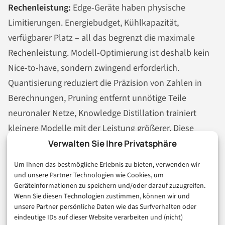
Rechenleistung:
Edge-Geräte haben physische
Limitierungen. Energiebudget, Kühlkapazität,
verfügbarer Platz – all das begrenzt die maximale
Rechenleistung. Modell-Optimierung ist deshalb kein
Nice-to-have, sondern zwingend erforderlich.
Quantisierung reduziert die Präzision von Zahlen in
Berechnungen, Pruning entfernt unnötige Teile
neuronaler Netze, Knowledge Distillation trainiert
kleinere Modelle mit der Leistung größerer. Diese
Techniken sind komplex und erfordern Expertise.
Verwalten Sie Ihre Privatsphäre
Um Ihnen das bestmögliche Erlebnis zu bieten, verwenden wir
Updates:
Wie aktualisiert man KI-Modelle auf
und unsere Partner Technologien wie Cookies, um
tausenden verteilten Edge-Geräten? Over-the-Air-
Geräteinformationen zu speichern und/oder darauf zuzugreifen.
Wenn Sie diesen Technologien zustimmen, können wir und
Updates sind eine Lösung, bringen aber eigene
unsere Partner persönliche Daten wie das Surfverhalten oder
Herausforderungen: Bandbreite, Sicherheit, Rollback-
eindeutige IDs auf dieser Website verarbeiten und (nicht)