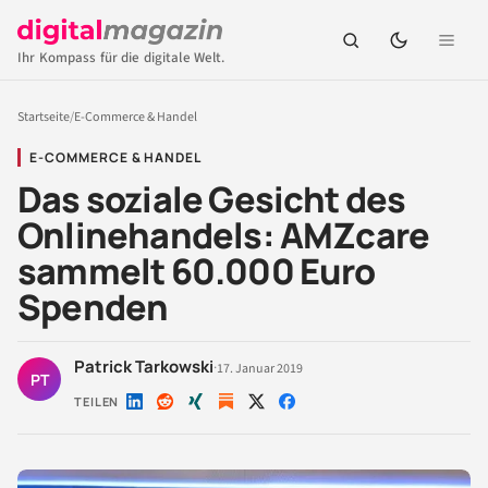
Ihr Kompass für die digitale Welt.
Startseite
/
E-Commerce & Handel
E-COMMERCE & HANDEL
Das soziale Gesicht des
Onlinehandels: AMZcare
sammelt 60.000 Euro
Spenden
Patrick Tarkowski
·
17. Januar 2019
PT
TEILEN
Auf
Auf
Auf
Auf
Auf
LinkedIn
Reddit
Xing
X
Facebook
teilen
teilen
teilen
teilen
teilen