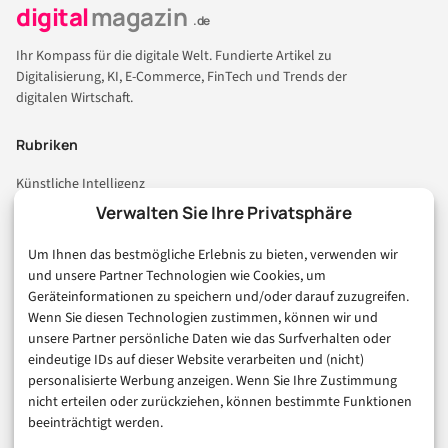
digital
magazin
.de
Ihr Kompass für die digitale Welt. Fundierte Artikel zu
Digitalisierung, KI, E-Commerce, FinTech und Trends der
digitalen Wirtschaft.
Rubriken
Künstliche Intelligenz
Technologie & IT
Verwalten Sie Ihre Privatsphäre
E-Commerce & Handel
Um Ihnen das bestmögliche Erlebnis zu bieten, verwenden wir
Consumer & Digital Life
und unsere Partner Technologien wie Cookies, um
Marketing
Geräteinformationen zu speichern und/oder darauf zuzugreifen.
Finanzen & FinTech
Wenn Sie diesen Technologien zustimmen, können wir und
unsere Partner persönliche Daten wie das Surfverhalten oder
Business & Karriere
eindeutige IDs auf dieser Website verarbeiten und (nicht)
Sicherheit & Recht
personalisierte Werbung anzeigen. Wenn Sie Ihre Zustimmung
Digitalisierung
nicht erteilen oder zurückziehen, können bestimmte Funktionen
Marketing
beeinträchtigt werden.