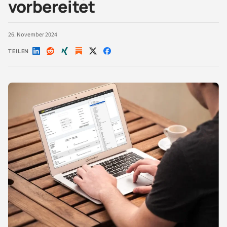
vorbereitet
26. November 2024
TEILEN
Auf
Auf
Auf
Auf
Auf
LinkedIn
Reddit
Xing
X
Facebook
teilen
teilen
teilen
teilen
teilen