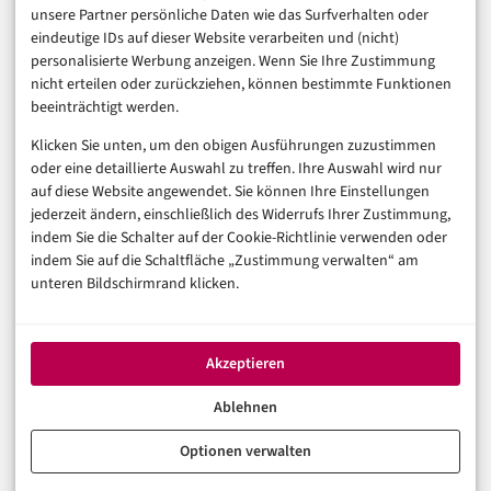
unsere Partner persönliche Daten wie das Surfverhalten oder
Business & Karriere
eindeutige IDs auf dieser Website verarbeiten und (nicht)
Sicherheit & Recht
personalisierte Werbung anzeigen. Wenn Sie Ihre Zustimmung
Digitalisierung
nicht erteilen oder zurückziehen, können bestimmte Funktionen
Marketing
beeinträchtigt werden.
Klicken Sie unten, um den obigen Ausführungen zuzustimmen
Magazin
oder eine detaillierte Auswahl zu treffen. Ihre Auswahl wird nur
auf diese Website angewendet. Sie können Ihre Einstellungen
Unsere Redaktion
jederzeit ändern, einschließlich des Widerrufs Ihrer Zustimmung,
Werbeformate & Media Kit
indem Sie die Schalter auf der Cookie-Richtlinie verwenden oder
indem Sie auf die Schaltfläche „Zustimmung verwalten“ am
Rechtliches
unteren Bildschirmrand klicken.
Impressum
Datenschutzerklärung (EU)
Akzeptieren
Cookie-Richtlinie (EU)
Haftungsausschluss
Ablehnen
Optionen verwalten
© 2026 digital-magazin.de — Alle Rechte vorbehalten.