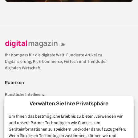
digital
magazin
.de
Ihr Kompass für die digitale Welt. Fundierte Artikel zu
Digitalisierung, KI, E-Commerce, FinTech und Trends der
digitalen Wirtschaft.
Rubriken
Künstliche Intelligenz
Technologie & IT
Verwalten Sie Ihre Privatsphäre
E-Commerce & Handel
Um Ihnen das bestmögliche Erlebnis zu bieten, verwenden wir
Consumer & Digital Life
und unsere Partner Technologien wie Cookies, um
Marketing
Geräteinformationen zu speichern und/oder darauf zuzugreifen.
Finanzen & FinTech
Wenn Sie diesen Technologien zustimmen, können wir und