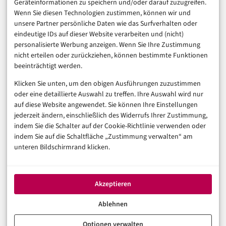
Geräteinformationen zu speichern und/oder darauf zuzugreifen.
Finanzen & FinTech
Wenn Sie diesen Technologien zustimmen, können wir und
unsere Partner persönliche Daten wie das Surfverhalten oder
Business & Karriere
eindeutige IDs auf dieser Website verarbeiten und (nicht)
Sicherheit & Recht
personalisierte Werbung anzeigen. Wenn Sie Ihre Zustimmung
Digitalisierung
nicht erteilen oder zurückziehen, können bestimmte Funktionen
Marketing
beeinträchtigt werden.
Klicken Sie unten, um den obigen Ausführungen zuzustimmen
Magazin
oder eine detaillierte Auswahl zu treffen. Ihre Auswahl wird nur
auf diese Website angewendet. Sie können Ihre Einstellungen
Unsere Redaktion
jederzeit ändern, einschließlich des Widerrufs Ihrer Zustimmung,
Werbeformate & Media Kit
indem Sie die Schalter auf der Cookie-Richtlinie verwenden oder
indem Sie auf die Schaltfläche „Zustimmung verwalten“ am
Rechtliches
unteren Bildschirmrand klicken.
Impressum
Datenschutzerklärung (EU)
Akzeptieren
Cookie-Richtlinie (EU)
Haftungsausschluss
Ablehnen
Optionen verwalten