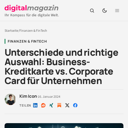
Ihr Kompass für die digitale Welt.
Startseite
/
Finanzen & FinTech
FINANZEN & FINTECH
Unterschiede und richtige
Auswahl: Business-
Kreditkarte vs. Corporate
Card für Unternehmen
Kim Icon
·
16. Januar 2024
TEILEN
Auf
Auf
Auf
Auf
Auf
LinkedIn
Reddit
Xing
X
Facebook
teilen
teilen
teilen
teilen
teilen