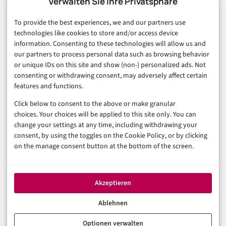
Verwalten Sie Ihre Privatsphäre
Finanzen & FinTech
To provide the best experiences, we and our partners use
Business & Karriere
technologies like cookies to store and/or access device
Sicherheit & Recht
information. Consenting to these technologies will allow us and
Digitalisierung
our partners to process personal data such as browsing behavior
Marketing
or unique IDs on this site and show (non-) personalized ads. Not
consenting or withdrawing consent, may adversely affect certain
features and functions.
Magazin
Click below to consent to the above or make granular
Unsere Redaktion
choices. Your choices will be applied to this site only. You can
Werbeformate & Media Kit
change your settings at any time, including withdrawing your
consent, by using the toggles on the Cookie Policy, or by clicking
Rechtliches
on the manage consent button at the bottom of the screen.
Impressum
Datenschutzerklärung (EU)
Akzeptieren
Cookie-Richtlinie (EU)
Haftungsausschluss
Ablehnen
Optionen verwalten