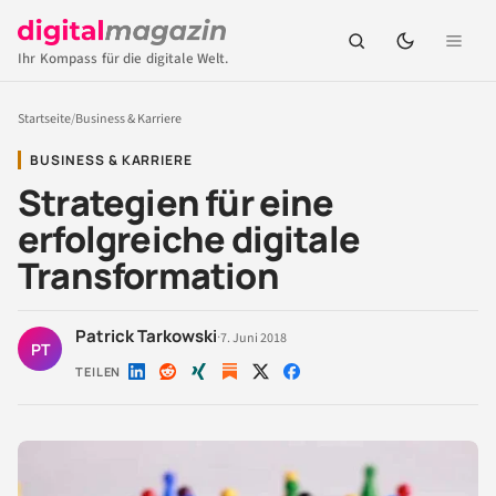
Ihr Kompass für die digitale Welt.
Startseite
/
Business & Karriere
BUSINESS & KARRIERE
Strategien für eine
erfolgreiche digitale
Transformation
Patrick Tarkowski
·
7. Juni 2018
PT
TEILEN
Auf
Auf
Auf
Auf
Auf
LinkedIn
Reddit
Xing
X
Facebook
teilen
teilen
teilen
teilen
teilen